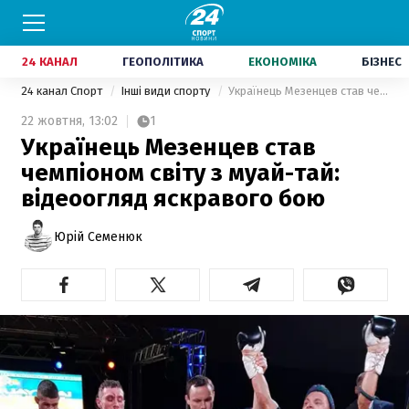
24 КАНАЛ
ГЕОПОЛІТИКА
ЕКОНОМІКА
БІЗНЕС
24 канал Спорт
Інші види спорту
Українець Мезенцев став чемпіоном світу з муай-тай: відеоогляд яскравого бою
22 жовтня,
13:02
1
Українець Мезенцев став
чемпіоном світу з муай-тай:
відеоогляд яскравого бою
Юрій Семенюк