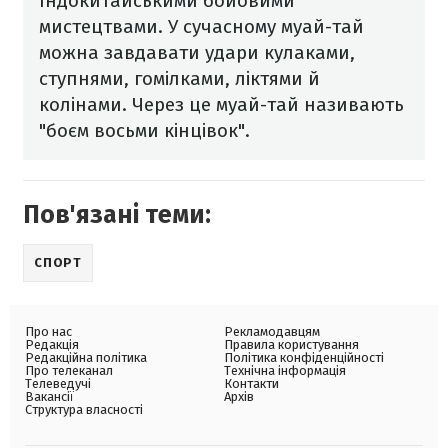
Індокитайськими бойовими
мистецтвами. У сучасному муай-тай
можна завдавати удари кулаками,
ступнями, гомілками, ліктями й
колінами. Через це муай-тай називають
"боєм восьми кінцівок".
Пов'язані теми:
СПОРТ
Про нас
Рекламодавцям
Редакція
Правила користування
Редакційна політика
Політика конфіденційності
Про телеканал
Технічна інформація
Телеведучі
Контакти
Вакансії
Архів
Структура власності