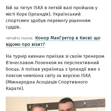
Бій за титул ISKA в легкій вазі пройшов у
місті Корк (Ірландія). Український
спортсмен здобув перемогу рішенням
суддів.
Конор МакГрегор в Києві: що
ЧИТАЙТЕ ТАКОЖ:
відомо про візит?
На турнір киянин приїхав зі своїм тренером
В’ячеславом Лозенком як перспективний
боєць. А поїхав українець з Ірландії вже з
поясом чемпіона світу за версією ISKA
(Міжнародна Асоціація Спортивного
Карате).