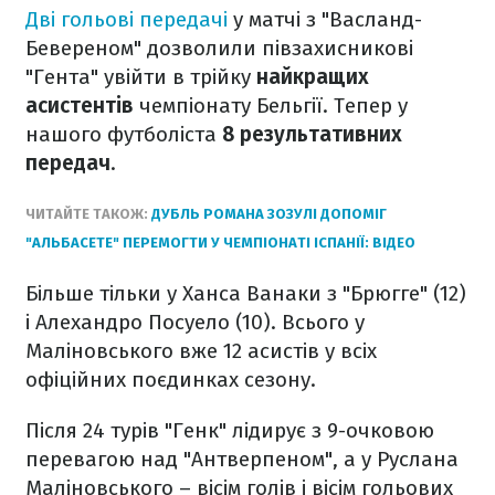
Дві гольові передачі
у матчі з "Васланд-
Бевереном" дозволили півзахисникові
"Гента" увійти в трійку
найкращих
асистентів
чемпіонату Бельгії. Тепер у
нашого футболіста
8 результативних
передач
.
ЧИТАЙТЕ ТАКОЖ:
ДУБЛЬ РОМАНА ЗОЗУЛІ ДОПОМІГ
"АЛЬБАСЕТЕ" ПЕРЕМОГТИ У ЧЕМПІОНАТІ ІСПАНІЇ: ВІДЕО
Більше тільки у Ханса Ванаки з "Брюгге" (12)
і Алехандро Посуело (10). Всього у
Маліновського вже 12 асистів у всіх
офіційних поєдинках сезону.
Після 24 турів "Генк" лідирує з 9-очковою
перевагою над "Антверпеном", а у Руслана
Маліновського – вісім голів і вісім гольових