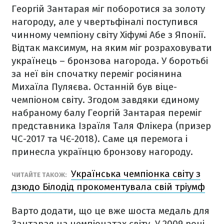
Георгій Зантарая міг поборотися за золоту
нагороду, але у чвертьфіналі поступився
чинному чемпіону світу Хіфумі Абе з Японії.
Відтак максимум, на яким міг розраховувати
українець – бронзова нагорода. У боротьбі
за неї він спочатку переміг росіянина
Михаїла Пуляєва. Останній був віце-
чемпіоном світу. Згодом завдяки єдиному
набраному балу Георгій Зантарая переміг
представника Ізраїля Таля Флікера (призер
ЧС-2017 та ЧЄ-2018). Саме ця перемога і
принесла українцю бронзову нагороду.
Українська чемпіонка світу з
ЧИТАЙТЕ ТАКОЖ:
дзюдо Білодід прокоментувала свій тріумф
Варто додати, що це вже шоста медаль для
Зантарая на чемпіонатах світу. У 2009 році