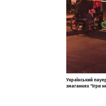
Український пауе
змаганнях "Ігри н