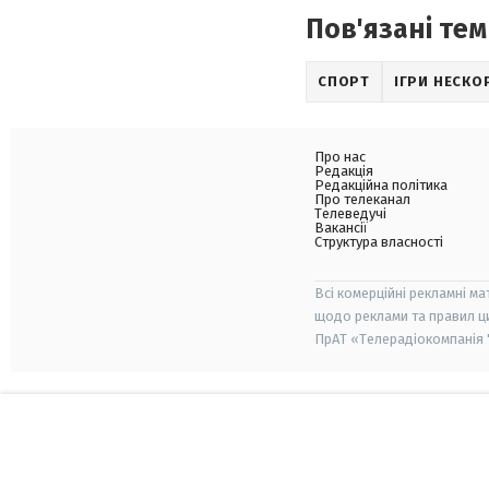
Пов'язані тем
СПОРТ
ІГРИ НЕСКО
Про нас
Редакція
Редакційна політика
Про телеканал
Телеведучі
Вакансії
Структура власності
Всі комерційні рекламні ма
щодо реклами та правил ц
ПрАТ «Телерадіокомпанія "