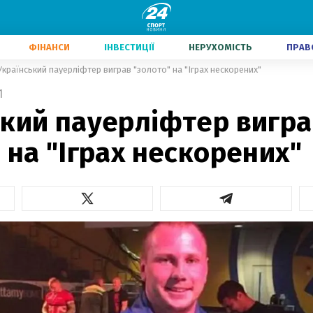
ФІНАНСИ
ІНВЕСТИЦІЇ
НЕРУХОМІСТЬ
ПРАВ
Українcький пауерліфтер виграв "золото" на "Іграх нескорених"
1
ький пауерліфтер вигра
 на "Іграх нескорених"