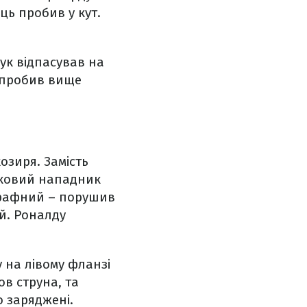
ць пробив у кут.
чук відпасував на
е пробив вище
озиря. Замість
рковий нападник
трафний – порушив
й. Роналду
 на лівому фланзі
ов струна, та
 заряджені.