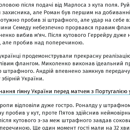
ловою після подачі від Марлоса з кута поля. Руй 
 захисника, але Роман був першим на добиванні –
отужно пробив зі штрафного, але удар на себе в
лини Семеду небезпечно прорвався правим флан
ненко вибив м'яч. Після кутового Геррейру дуже
у, але пробив над поперечиною.
 українці продемонстрували прекрасну реалізацію
 лівим флангом. Миколенко виконав ідеальний пр
р штрафного. Андрій впевнено замкнув передачу
 збірній України.
ання гімну України перед матчем з Португалією у
ропи відповіли дуже гостро. Роналду у штрафном
ау пробив у кут, проте Пятов здійснив неймовірн
ісля кутового з-за меж штрафного завдав сокови
перечиною. Ще один момент гості мали на 32 хви