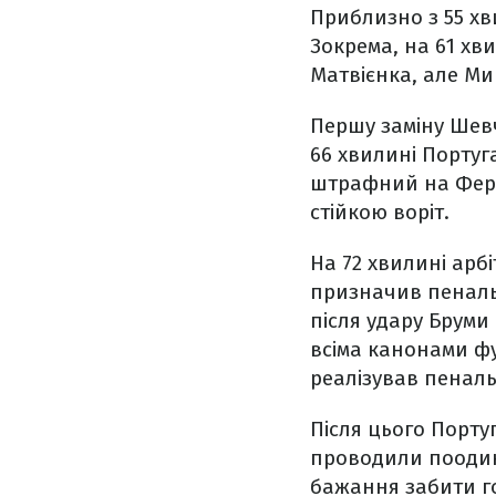
Приблизно з 55 хв
Зокрема, на 61 хв
Матвієнка, але Ми
Першу заміну Шевч
66 хвилині Португ
штрафний на Ферн
стійкою воріт.
На 72 хвилині арбі
призначив пенальт
після удару Бруми
всіма канонами фу
реалізував пеналь
Після цього Порту
проводили поодин
бажання забити го