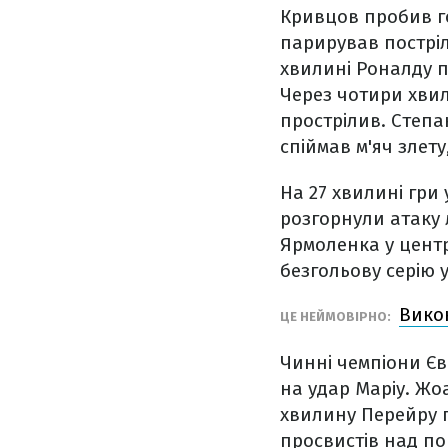
Кривцов пробив го
парирував постріл
хвилині Роналду п
Через чотири хви
прострілив. Степа
спіймав м'яч злет
На 27 хвилині гри
розгорнули атаку
Ярмоленка у цент
безгольову серію у
Викон
ЦЕ НЕЙМОВІРНО:
Чинні чемпіони Єв
на удар Маріу. Жо
хвилину Перейру п
просвистів над по