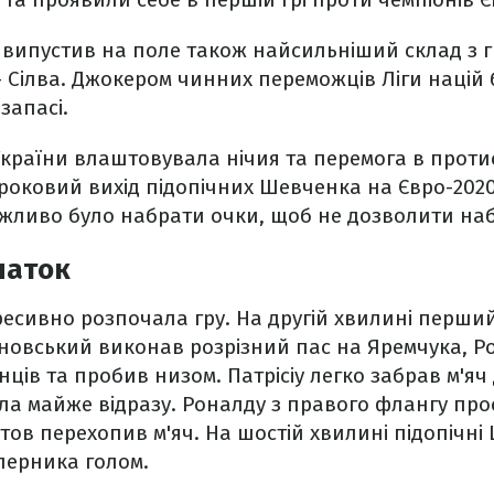
випустив на поле також найсильніший склад з 
 Сілва. Джокером чинних переможців Ліги націй 
запасі.
 України влаштовувала нічия та перемога в проти
роковий вихід підопічних Шевченка на Євро-202
жливо було набрати очки, щоб не дозволити наб
чаток
ресивно розпочала гру. На другій хвилині перший
новський виконав розрізний пас на Яремчука, Ро
ів та пробив низом. Патрісіу легко забрав м'яч д
іла майже відразу. Роналду з правого флангу про
ов перехопив м'яч. На шостій хвилині підопічні
ерника голом.