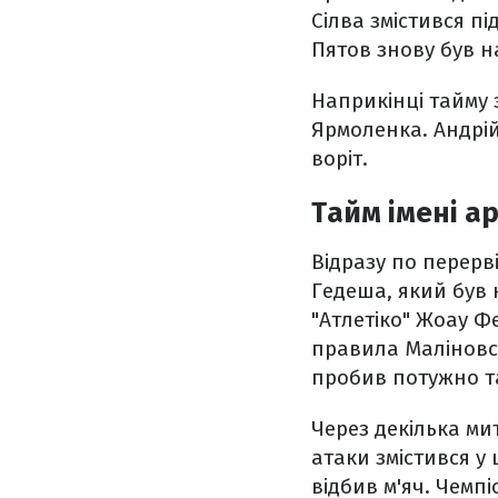
Сілва змістився пі
Пятов знову був на
Наприкінці тайму 
Ярмоленка. Андрій
воріт.
Тайм імені а
Відразу по перерв
Гедеша, який був
"Атлетіко" Жоау 
правила Маліновс
пробив потужно та
Через декілька ми
атаки змістився у 
відбив м'яч. Чем