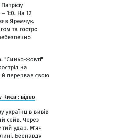
Патрісіу
 1:0. На 12
зяв Яремчук.
гом та гостро
 небезпечно
. "Синьо-жовті"
остріл на
 й перервав свою
 Києві: відео
у українців вивів
ий сейв. Через
тий удар. М'яч
лині. Бернарду