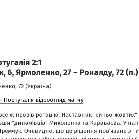
тугалія 2:1
, 6, Ярмоленко, 27 – Роналду, 72 (п.)
енко, 72 (Україна)
– Португалія відеоогляд матчу
се ж провів ротацію. Наставник "синьо-жовтих"
ши "динамівців" Миколенка та Караваєва. У напа
емчук. Очевидно, що це рішення пов'язане з ти
 та проявили себе в першій грі проти чемпіонів Є