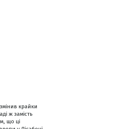
 змінив крайки
ді ж замість
м, що ці
вропи у Лісабоні.