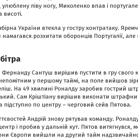
д улюблену ліву ногу, Миколенко впав і португале
 висоті.
збірна України втекла у гостру контратаку. Ярем
 намагався розхитати оборонців Португалії, ал
рбітра
і Фернанду Сантуш вирішив пустити в гру свого к
 непомітним у першому таймі, на поле вийшов зі
Феліш. На 49 хвилині Роналду заробив гострий ш
ький. Сам Кріштіану вирішив виконати штрафни
 підступно по центру – черговий сейв Пятова.
ттєвостей Андрій знову рятував команду. Роналду
центр і пробив у дальній кут. Пятов витягнувся, м
піони Європи вийшли на другий тайм надзвичайно