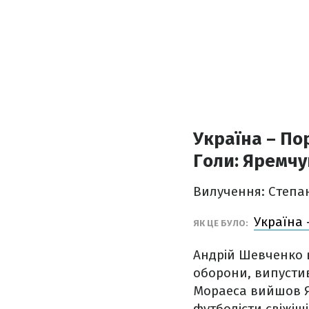
Україна – Пор
Голи:
Яремчук
Вилучення: Степан
Україна 
ЯК ЦЕ БУЛО:
Андрій Шевченко в
оборони, випустив
Мораеса вийшов Яр
футболісти свіжіші