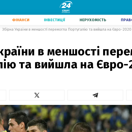
ФІНАНСИ
ІНВЕСТИЦІЇ
НЕРУХОМІСТЬ
ПРАВ
Збірна України в меншості перемогла Португалію та вийшла на Євро-2020
країни в меншості пер
лію та вийшла на Євро-