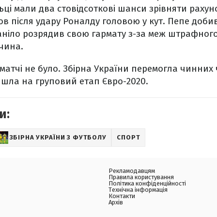
ці мали два стовідсоткові шанси зрівняти рахун
в після удару Роналду головою у кут. Пепе добива
аніло розрядив свою гармату з-за меж штрафного
чина.
 матчі не було. Збірна України перемогла чинних
шла на груповий етап Євро-2020.
и:
ЗБІРНА УКРАЇНИ З ФУТБОЛУ
СПОРТ
Рекламодавцям
Правила користування
Політика конфіденційності
Технічна інформація
Контакти
Архів