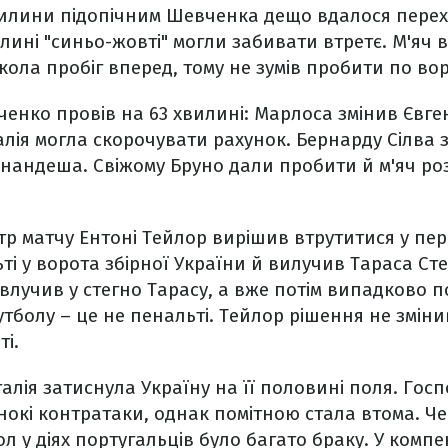
илини підопічним Шевченка дещо вдалося перехо
илині "синьо-жовті" могли забивати втретє. М'яч 
кола пробіг вперед, тому не зумів пробити по вор
енко провів на 63 хвилині: Марлоса змінив Євге
алія могла скорочувати рахунок. Бернарду Сілва з
андеша. Свіжому Бруно дали пробити й м'яч роз
тр матчу Ентоні Тейлор вирішив втрутитися у пере
і у ворота збірної України й вилучив Тараса Ст
 влучив у стегно Тарасу, а вже потім випадково п
тболу – це не пенальті. Тейлор рішення не зміни
ті.
галія затиснула Україну на її половині поля. Гос
окі контратаки, однак помітною стала втома. Че
л у діях португальців було багато браку. У комп