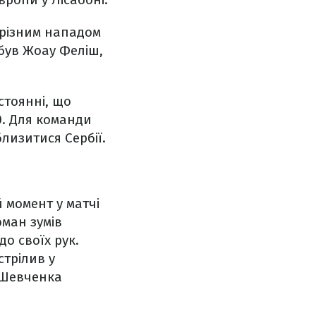
грізним нападом
був Жоау Феліш,
стоянні, що
0. Для команди
лизитися Сербії.
 момент у матчі
ман зумів
о своїх рук.
стрілив у
 Шевченка