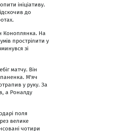
пити ініціативу.
відскочив до
отах.
н Коноплянка. На
умів прострілити у
минувся зі
біг матчу. Він
епаненка. М'яч
отрапив у руку. За
в, а Роналду
подарі поля
рез велике
енсовані чотири