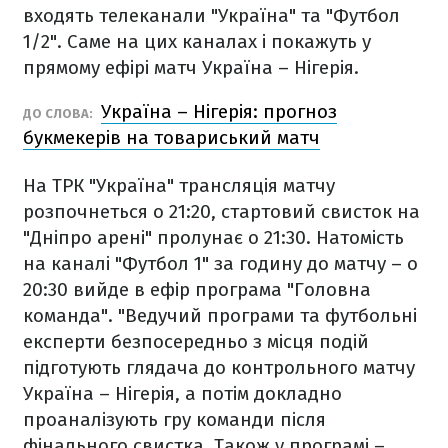
входять телеканали "Україна" та "Футбол
1/2". Саме на цих каналах і покажуть у
прямому ефірі матч Україна – Нігерія.
Україна – Нігерія: прогноз
ДО СЛОВА:
букмекерів на товариський матч
На ТРК "Україна" трансляція матчу
розпочнеться о 21:20, стартовий свисток на
"Дніпро арені" пролунає о 21:30. Натомість
на каналі "Футбол 1" за годину до матчу – о
20:30 вийде в ефір програма "Головна
команда". "Ведучий програми та футбольні
експерти безпосередньо з місця подій
підготують глядача до контрольного матчу
Україна – Нігерія, а потім докладно
проаналізують гру команди після
фінального свистка. Також у програмі –