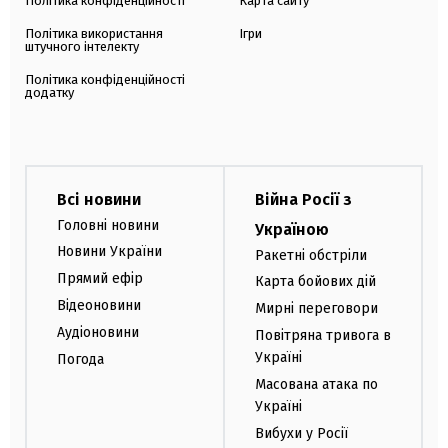
Політика конфіденційності
Карта сайту
Політика використання
Ігри
штучного інтелекту
Політика конфіденційності
додатку
Всі новини
Війна Росії з
Головні новини
Україною
Новини України
Ракетні обстріли
Прямий ефір
Карта бойових дій
Відеоновини
Мирні переговори
Аудіоновини
Повітряна тривога в
Україні
Погода
Масована атака по
Україні
Вибухи у Росії