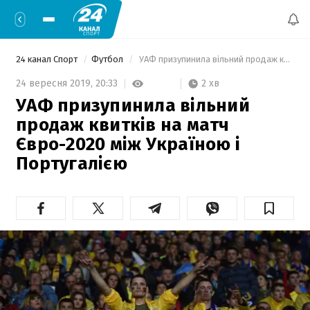
24 канал Спорт
Футбол
 УАФ призупинила вільний продаж квитків на матч Євро-2020 між Україною і Португалією 
2 хв
24 вересня 2019,
20:33
УАФ призупинила вільний
продаж квитків на матч
Євро-2020 між Україною і
Португалією