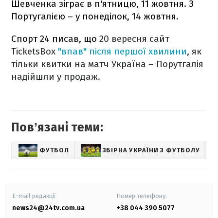
Шевченка зіграє в п'ятницю, 11 жовтня. З
Португалією – у понеділок, 14 жовтня.
Спорт 24 писав, що
20 вересня сайт
TicketsBox
"впав" після першої хвилини
, як
тільки квитки на матч Україна – Порутгалія
надійшли у продаж.
Повʼязані теми:
ФУТБОЛ
ЗБІРНА УКРАЇНИ З ФУТБОЛУ
С
E-mail редакції
Номер телефону:
news24@24tv.com.ua
+38 044 390 5077