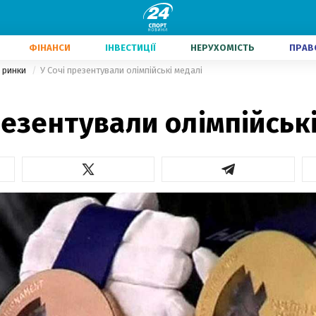
ФІНАНСИ
ІНВЕСТИЦІЇ
НЕРУХОМІСТЬ
ПРАВ
і ринки
У Сочі презентували олімпійські медалі
резентували олімпійськ