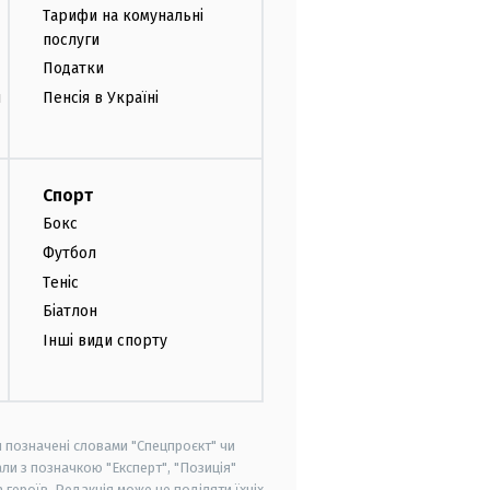
Тарифи на комунальні
послуги
Податки
и
Пенсія в Україні
Спорт
Бокс
Футбол
Теніс
Біатлон
Інші види спорту
и позначені словами "Спецпроєкт" чи
ли з позначкою "Експерт", "Позиція"
героїв. Редакція може не поділяти їхніх