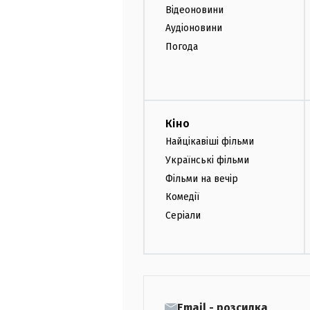
Відеоновини
Аудіоновини
Погода
Кіно
Найцікавіші фільми
Українські фільми
Фільми на вечір
Комедії
Серіали
Email - розсилка