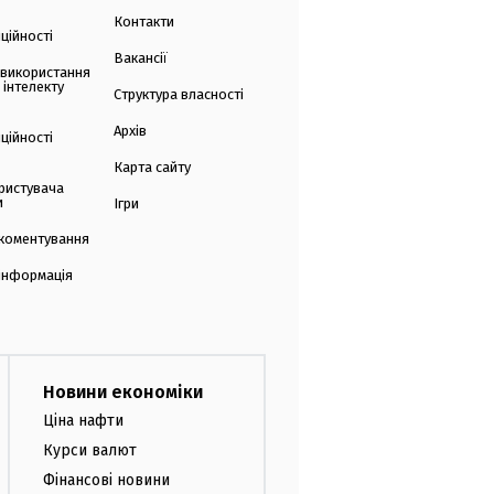
Контакти
ційності
Вакансії
 використання
 інтелекту
Структура власності
Архів
ційності
Карта сайту
ристувача
и
Ігри
коментування
 інформація
Новини економіки
Ціна нафти
Курси валют
Фінансові новини