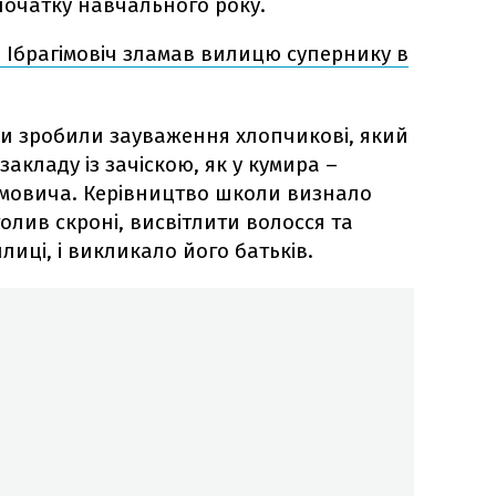
очатку навчального року.
Ібрагімовіч зламав вилицю супернику в
и зробили зауваження хлопчикові, який
кладу із зачіскою, як у кумира –
імовича. Керівництво школи визнало
олив скроні, висвітлити волосся та
илиці, і викликало його батьків.