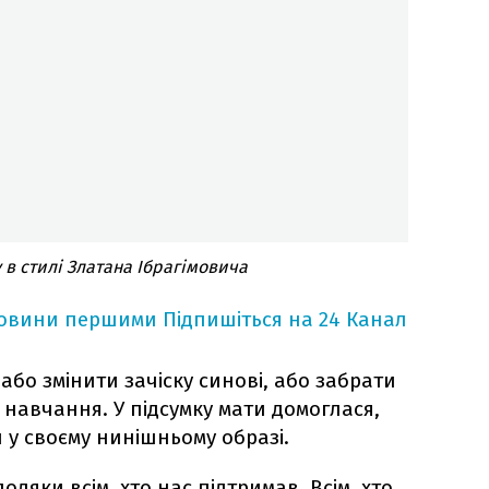
 в стилі Златана Ібрагімовича
новини першими
Підпишіться на 24 Канал
бо змінити зачіску синові, або забрати
 навчання. У підсумку мати домоглася,
 у своєму нинішньому образі.
подяки всім, хто нас підтримав. Всім, хто