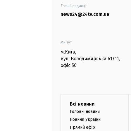
E-mail редакції
news24@24tv.com.ua
Ми тут:
м.Київ
,
вул. Володимирська
61/11,
офіс
50
Всі новини
Головні новини
Новини України
Прямий ефір