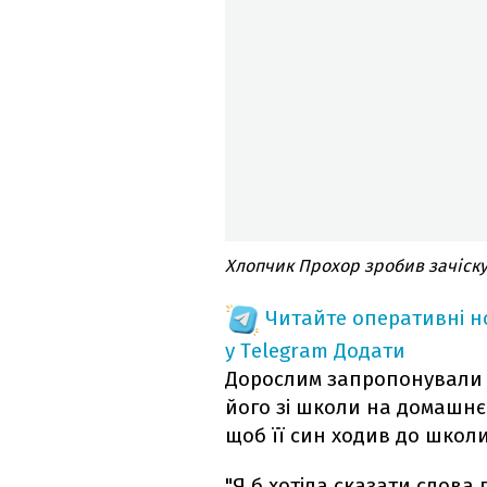
Хлопчик Прохор зробив зачіску
Читайте оперативні 
у Telegram
Додати
Дорослим запропонували а
його зі школи на домашнє
щоб її син ходив до школи
"Я б хотіла сказати слова 