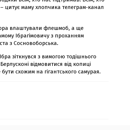
– цитує маму хлопчика телеграм-канал
хора влаштували флешмоб, а ще
мому Ібрагімовичу з проханням
ста з Сосновоборська.
 Ібра зіткнувся з вимогою тодішнього
 Берлусконі відмовитися від копиці
е бути схожим на гігантського самурая.