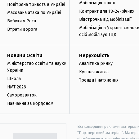
Мобілізація жінок
Повітряна тривога в Україні
Контракт для 18-24-річних
Масована атака по Україні
Відстрочка від мобілізації
Вибухи у Росії
Мобілізація в Україні: скільк
Втрати ворога
осіб мобілізує ТЦК
Новини Освіти
Нерухомість
Міністерство освіти та науки
Аналітика ринку
України
Купівля житла
Школа
Тренди і натхнення
НМТ 2026
Саморозвиток
Навчання за кордоном
Всі комерційні рекламні матеріал
"Партнерський матеріал". Матеріа
відображають позицію авторів та 