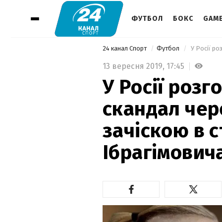
ФУТБОЛ
БОКС
GAM
24 канал Спорт
Футбол
13 вересня 2019,
17:45
У Росії розг
скандал чер
зачіскою в с
Ібрагімович