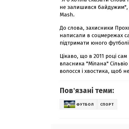
не залишився байдужим", 
Mash.
До слова, захисники Про
написали в соцмережах са
підтримати юного футболі
Цікаво, що в 2011 році сам
власника "Мілана" Сільвіо
волосся і хвостика, щоб н
Повʼязані теми:
ФУТБОЛ
СПОРТ