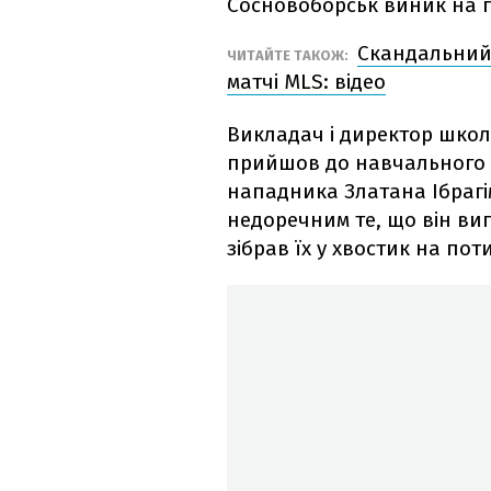
Сосновоборськ виник на п
Скандальний 
ЧИТАЙТЕ ТАКОЖ:
матчі MLS: відео
Викладач і директор школ
прийшов до навчального за
нападника Златана Ібраг
недоречним те, що він виг
зібрав їх у хвостик на пот