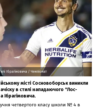
тилі Ібрагімовича
/ Чемпіонат
ійському місті Сосновоборськ виникли
ачіску в стилі нападаючого "Лос-
а Ібрагімовича.
 учня четвертого класу школи № 4 в