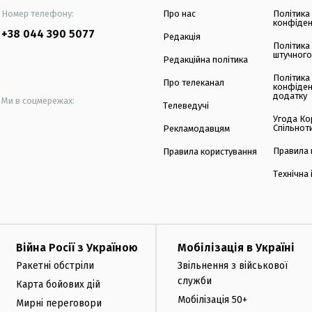
Номер телефону:
Про нас
Політика
конфіден
+38 044 390 5077
Редакція
Політика
штучного
Редакційна політика
Політика
Про телеканал
конфіден
додатку
Ми в соцмережах:
Телеведучі
Угода Ко
Спільнот
Рекламодавцям
Правила 
Правила користування
Технічна
Війна Росії з Україною
Мобілізація в Україні
Ракетні обстріли
Звільнення з військової
служби
Карта бойових дій
Мобілізація 50+
Мирні переговори