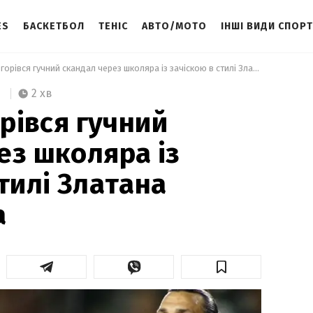
ES
БАСКЕТБОЛ
ТЕНІС
АВТО/МОТО
ІНШІ ВИДИ СПОР
 У Росії розгорівся гучний скандал через школяра із зачіскою в стилі Златана Ібрагімовича 
2 хв
орівся гучний
ез школяра із
тилі Златана
а