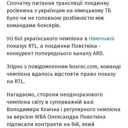
Спочатку питання трансляції поєдинку
росіянина з українцем на німецькому ТБ
було чи не головною розбіжністю між
командами боксерів.
Усі бої українського чемпіона в
Німеччині
показує RTL, а поєдинки Повєткіна -
конкурент попереднього каналу ARD.
Згідно з повідомленням boxrec.com, команді
чемпіона вдалось відстояти право показу
на RTL.
Нагадаємо, сторони неодноразового
чемпіона світу в суперважкій вазі
Володимира Кличка і регулярного чемпіона
за версією WBA Олександра Повєткіна
підписали контракти на бій, який