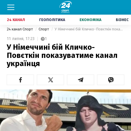
24 КАНАЛ
ГЕОПОЛІТИКА
ЕКОНОМІКА
БІЗНЕС
24 канал Спорт
Спорт
У Німеччині бій Кличко-Повєткін показуватиме канал українця
11 липня,
17:23
1
У Німеччині бій Кличко-
Повєткін показуватиме канал
українця