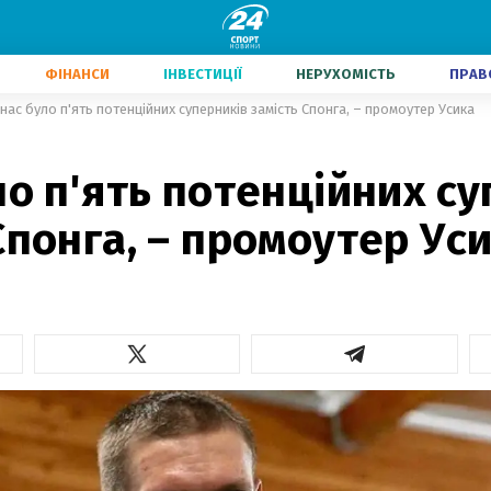
ФІНАНСИ
ІНВЕСТИЦІЇ
НЕРУХОМІСТЬ
ПРАВ
 нас було п'ять потенційних суперників замість Спонга, – промоутер Усика
ло п'ять потенційних с
Спонга, – промоутер Ус