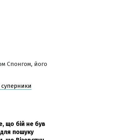
м Спонгом, його
і суперники
е, що бій не був
у для пошуку