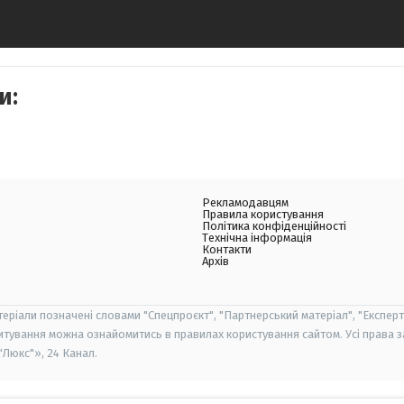
и:
Рекламодавцям
Правила користування
Політика конфіденційності
Технічна інформація
Контакти
Архів
теріали позначені словами "Спецпроєкт", "Партнерський матеріал", "Експерт
итування можна ознайомитись в правилах користування сайтом. Усі права 
Люкс"», 24 Канал.