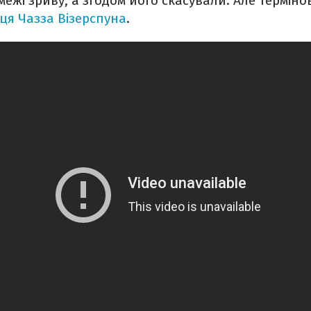
 межі зриву, а згодом його скасували. Але термін
ця Чазза Візерспуна
.