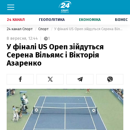
24 КАНАЛ
ГЕОПОЛІТИКА
ЕКОНОМІКА
БІЗНЕС
24 канал Спорт
Спорт
У фіналі US Open зійдуться Серена Вільямс і Вікторія Азаренко
8 вересня,
12:44
1
У фіналі US Open зійдуться
Серена Вільямс і Вікторія
Азаренко