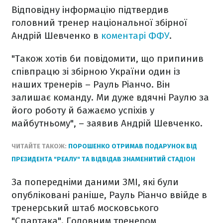
Відповідну інформацію підтвердив
головний тренер національної збірної
Андрій Шевченко в
коментарі ФФУ
.
"Також хотiв би повiдомити, що припинив
спiвпрацю зі збірною України один із
наших тренерів – Рауль Ріанчо. Він
залишає команду. Ми дуже вдячні Раулю за
його роботу й бажаємо успіхів у
майбутньому", – заявив Андрій Шевченко.
ЧИТАЙТЕ ТАКОЖ:
ПОРОШЕНКО ОТРИМАВ ПОДАРУНОК ВІД
ПРЕЗИДЕНТА "РЕАЛУ" ТА ВІДВІДАВ ЗНАМЕНИТИЙ СТАДІОН
За попередніми даними ЗМІ, які були
опубліковані раніше, Рауль Ріанчо ввійде в
тренерський штаб московського
"Спартака". Головним тренером