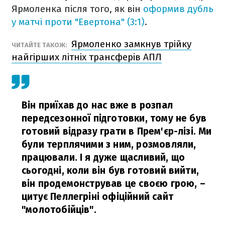
Ярмоленка після того, як він
оформив дубль
у матчі проти "Евертона" (3:1)
.
Ярмоленко замкнув трійку
ЧИТАЙТЕ ТАКОЖ:
найгірших літніх трансферів АПЛ
Він приїхав до нас вже в розпал
передсезонної підготовки, тому не був
готовий відразу грати в Прем'єр-лізі. Ми
були терплячими з ним, розмовляли,
працювали. І я дуже щасливий, що
сьогодні, коли він був готовий вийти,
він продемонстрував це своєю грою, –
цитує Пеллегріні офіційний сайт
"молотобійців".