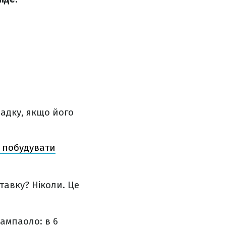
падку, якщо його
е побудувати
тавку? Ніколи. Це
ампаоло: в 6