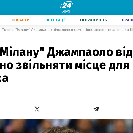
ФІНАНСИ
ІНВЕСТИЦІЇ
НЕРУХОМІСТЬ
ПРАВ
Тренер "Мілану" Джампаоло відмовився самостійно звільняти місце для 
"Мілану" Джампаоло ві
но звільняти місце для
ка