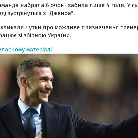
оманда набрала 6 очок і забила лише 4 голи. У су
зді зустрінуться з "Дженоа".
викликали чутки про можливе призначення трен
рацює зі збірною України.
власному матеріалі