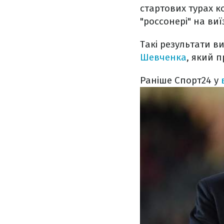
стартових турах к
"россонері" на виї
Такі результати 
Шевченка
, який п
Раніше Спорт24 у