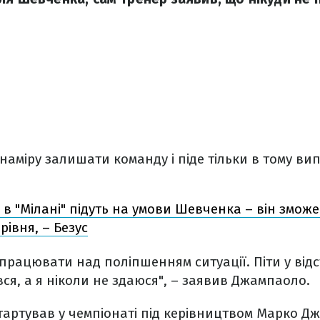
наміру залишати команду і піде тільки в тому ви
в "Мілані" підуть на умови Шевченка – він змож
рівня, – Безус
рацювати над поліпшенням ситуації. Піти у відс
вся, а я ніколи не здаюся", – заявив Джампаоло.
тартував у чемпіонаті під керівництвом Марко Дж