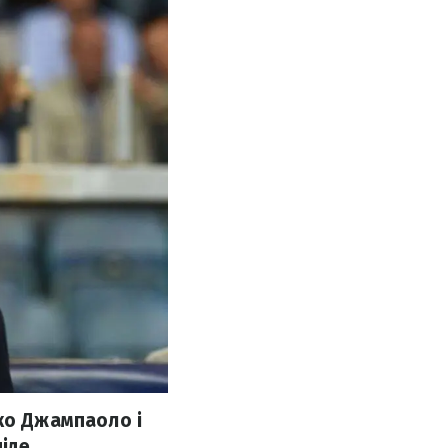
рко Джампаоло і
іде.