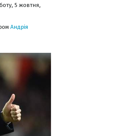
боту, 5 жовтня,
ером
Андрія