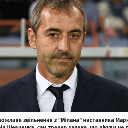
 можливе звільнення з "Мілана" наставника Ма
я Шевченка, сам тренер заявив, що нікуди не п