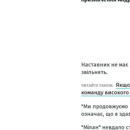
Наставник не має 
звільнять.
Якщо 
ЧИТАЙТЕ ТАКОЖ:
команду високого 
"Ми продовжуємо п
означає, що я зда
"Мілан" невдало с