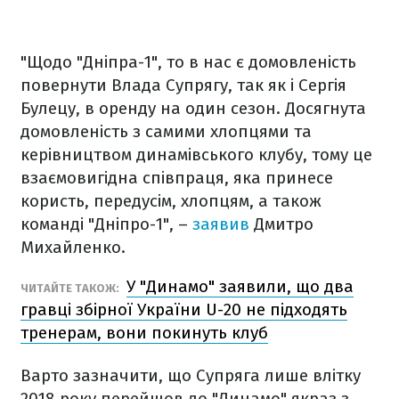
"Щодо "Дніпра-1", то в нас є домовленість
повернути Влада Супрягу, так як і Сергія
Булецу, в оренду на один сезон. Досягнута
домовленість з самими хлопцями та
керівництвом динамівського клубу, тому це
взаємовигідна співпраця, яка принесе
користь, передусім, хлопцям, а також
команді "Дніпро-1", –
заявив
Дмитро
Михайленко.
У "Динамо" заявили, що два
ЧИТАЙТЕ ТАКОЖ:
гравці збірної України U-20 не підходять
тренерам, вони покинуть клуб
Варто зазначити, що Супряга лише влітку
2018 року перейшов до "Динамо" якраз з