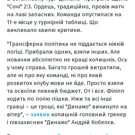
"Сочі" 2:3. Ордець, традиційно, провів матч
на лаві запасних. Команда опустилася на
11-е місце у турнірній таблиці. Що
викликало хвилю критики.
"Трансферна політика не піддається ніякій
логіці. Прибрали одних, взяли інших. Але
новачки абсолютно не кращі колишніх. Ось
у чому справа. Багато грошей витратили,
але ні про яку команді, ні про який
розвиток клубу мови не йде. Просто взяли
та освоїли певний бюджет. От і все. Філіпп
ходить по полю пішки. Нжи та всі інші
гравці – це гроші, які "Динамо" викинуло на
вітер", –
заявив
колишній головний тренер
і півзахисник "Динамо" Андрій Кобелєв.