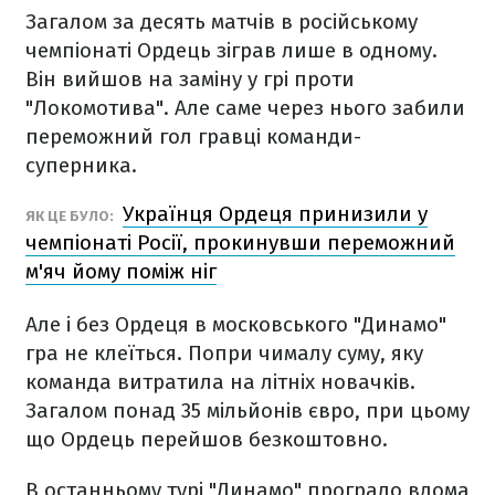
Загалом за десять матчів в російському
чемпіонаті Ордець зіграв лише в одному.
Він вийшов на заміну у грі проти
"Локомотива". Але саме через нього забили
переможний гол гравці команди-
суперника.
Українця Ордеця принизили у
ЯК ЦЕ БУЛО:
чемпіонаті Росії, прокинувши переможний
м'яч йому поміж ніг
Але і без Ордеця в московського "Динамо"
гра не клеїться. Попри чималу суму, яку
команда витратила на літніх новачків.
Загалом понад 35 мільйонів євро, при цьому
що Ордець перейшов безкоштовно.
В останньому турі "Динамо" програло вдома