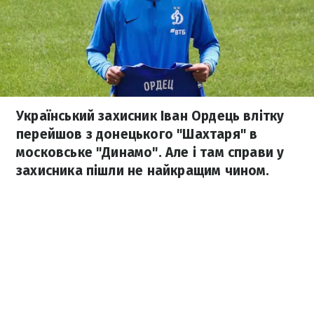
Український захисник Іван Ордець влітку
перейшов з донецького "Шахтаря" в
московське "Динамо". Але і там справи у
захисника пішли не найкращим чином.