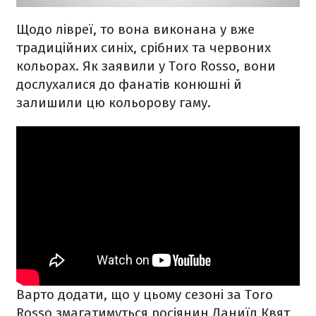
Щодо лівреї, то вона виконана у вже
традиційних синіх, срібних та червоних
кольорах. Як заявили у Toro Rosso, вони
дослухалися до фанатів конюшні й
залишили цю кольорову гаму.
Варто додати, що у цьому сезоні за Toro
Rosso змагатимуться росіянин Даниїл Квят