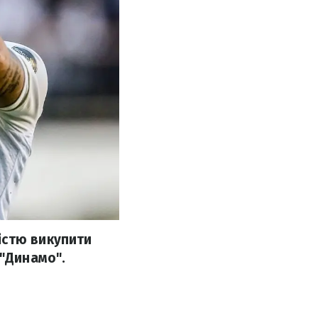
істю викупити
 "Динамо".