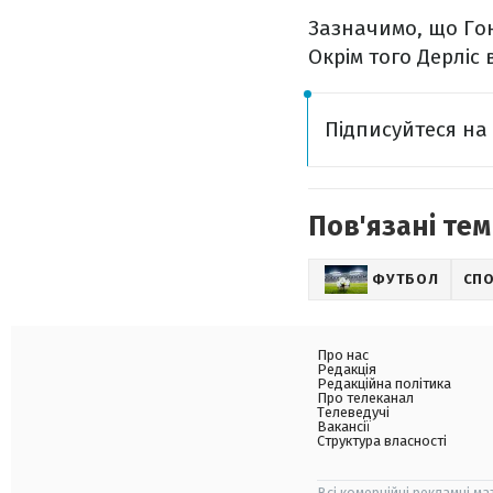
Зазначимо, що Го
Окрім того Дерліс
Підписуйтеся н
Пов'язані тем
ФУТБОЛ
СП
Про нас
Редакція
Редакційна політика
Про телеканал
Телеведучі
Вакансії
Структура власності
Всі комерційні рекламні ма