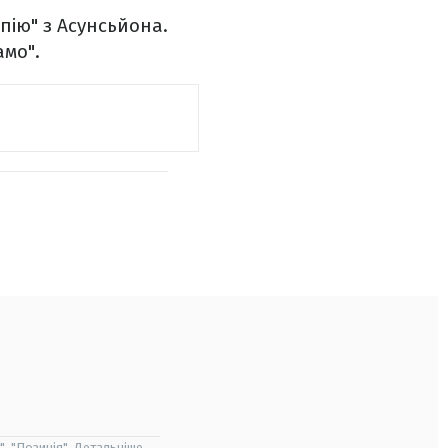
пію" з Асунсьйона.
амо".
", "Позиція". Детальніше