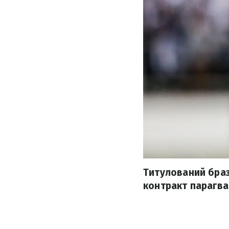
Титулований браз
контракт парагва