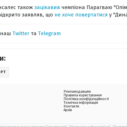
нсалес також
зацікавив
чемпіона Парагваю "Олім
 відкрито заявляв, що
не хоче повертатися
у "Дин
а наш
Twitter
та
Telegram
и:
ОРТ
Рекламодавцям
Правила користування
Політика конфіденційності
Технічна інформація
Контакти
Архів
теріали позначені словами "Спецпроєкт", "Партнерський матеріал", "Експерт