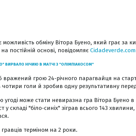
 можливість обміну Вітора Буено, який грає за ки
 на постійній основі, повідомляє
Cidadeverde.com
О" ВИРВАЛО НІЧИЮ В МАТЧІ З "ОЛІМПІАКОСОМ"
 вражений грою 24-річного парагвайця на старті
 чотири голи й зробив одну результативну пере
угоді може стати невиразна гра Вітора Буено в 
т у складі "біло-синіх" зіграв всього 143 хвилин
вся.
гравців терміном на 2 роки.