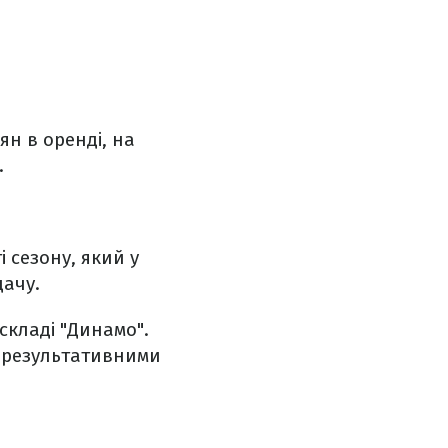
ян в оренді, на
.
 сезону, який у
дачу.
складі "Динамо".
и, результативними