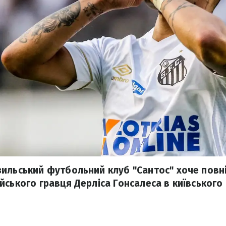
ильський футбольний клуб "Сантос" хоче повн
йського гравця Дерліса Гонсалеса в київського