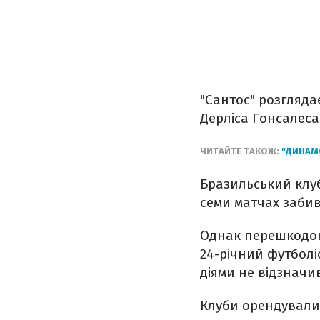
"Сантос" розглядає
Дерліса Гонсалеса
ЧИТАЙТЕ ТАКОЖ:
"ДИНАМ
Бразильський клуб
семи матчах забив
Однак перешкодою 
24-річний футболіс
діями не відзначи
Клуби орендували 