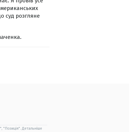
ає. Я провів усе
оамериканських
що суд розгляне
маченка.
", "Позиція". Детальніше