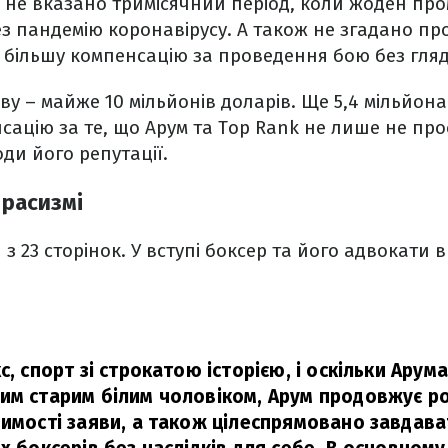
і не вказано тримісячний період, коли жоден пр
з пандемію коронавірусу. А також не згадано пр
 більшу компенсацію за проведення бою без гляд
ву – майже 10 мільйонів доларів. Ще 5,4 мільйона
сацію за те, що Арум та Top Rank не лише не про
ди його репутації.
 расизмі
з 23 сторінок. У вступі боксер та його адвокати 
с, спорт зі строкатою історією, і оскільки Ару
им старим білим чоловіком, Арум продовжує ро
пимості заяви, а також цілеспрямовано завдав