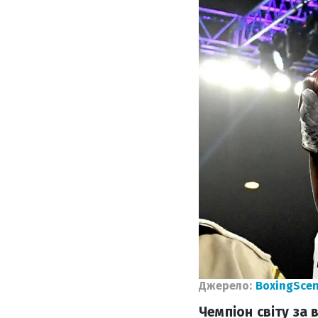
Джерело:
BoxingSce
Чемпіон світу за