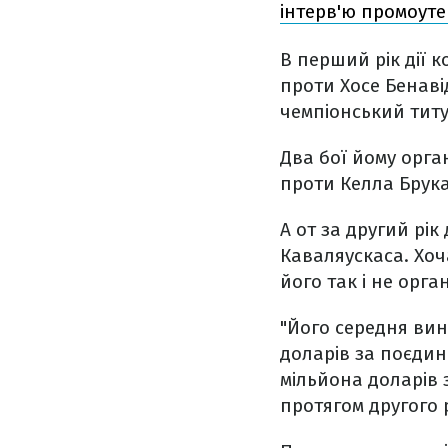
інтерв'ю промоут
В перший рік дії 
проти Хосе Бенаві
чемпіонський титу
Два бої йому орган
проти Келла Брук
А от за другий рік
Каваляускаса. Хоч
його так і не орга
"Його середня вин
доларів за поєдин
мільйона доларів 
протягом другого р