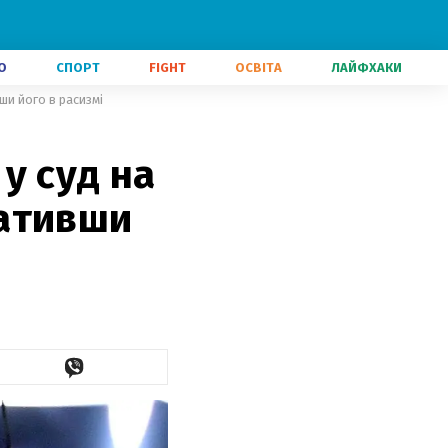
О
СПОРТ
FIGHT
ОСВІТА
ЛАЙФХАКИ
и його в расизмі
у суд на
вативши