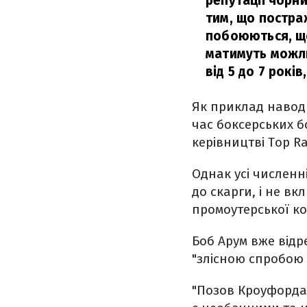
репутації чорни
тим, що постра
побоюються, що
матимуть можли
від 5 до 7 років,
Як приклад наводи
час боксерських б
керівництві Top R
Однак усі численні
до скарги, і не в
промоутерської ко
Боб Арум вже відр
"злісною спробою
"Позов Кроуфорда 