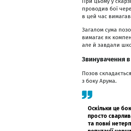
При цьому у скарз
проводив бої чере
в цей час вимагав
Загалом сума позо
вимагає як компен
але й завдали шко
Звинувачення в
Позов складається 
з боку Арума.
Оскільки це бок
просто сварлив
та повні нетер