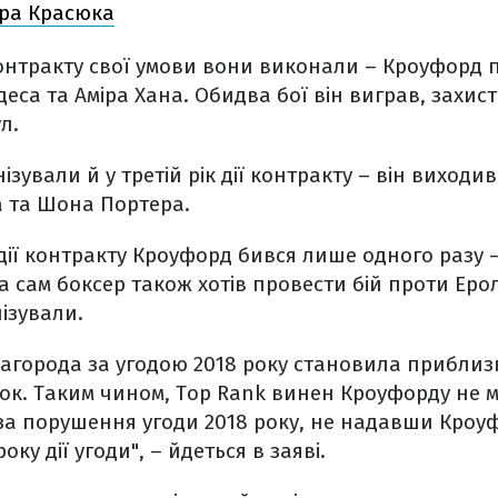
ера Красюка
контракту свої умови вони виконали – Кроуфорд п
деса та Аміра Хана. Обидва бої він виграв, захис
л.
ізували й у третій рік дії контракту – він виходив
а та Шона Портера.
 дії контракту Кроуфорд бився лише одного разу –
а сам боксер також хотів провести бій проти Еро
нізували.
агорода за угодою 2018 року становила приблиз
ок. Таким чином, Top Rank винен Кроуфорду не м
за порушення угоди 2018 року, не надавши Кроуф
оку дії угоди", – йдеться в заяві.