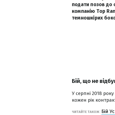
подати позов до 
компанію Top Rank
темношкірих бокс
Бій, що не відбу
У серпні 2018 рок
кожен рік контрак
Бій У
ЧИТАЙТЕ ТАКОЖ