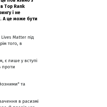
 це пов'язано з
 в Top Rank
ингу і не
. А це може бути
ives Matter під
ім того, в
, є лише у вступі
в проти
рйозними" та
вачення в расизмі