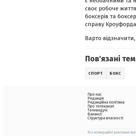
є необачними та н
своє робоче життя
боксерів та боксе
справу Кроуфорда 
Варто відзначити,
Пов'язані тем
СПОРТ
БОКС
Про нас
Редакція
Редакційна політика
Про телеканал
Телеведучі
Вакансії
Структура власності
Всі комерційні рекламні ма