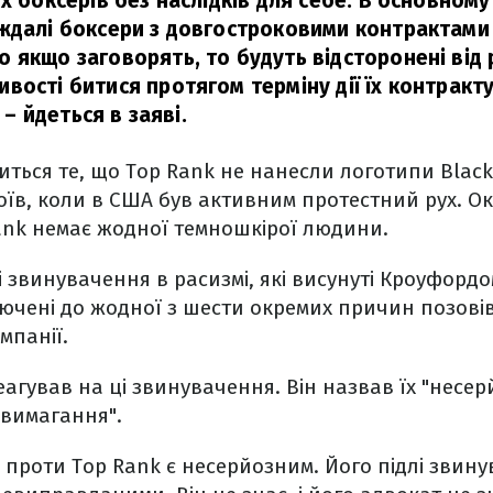
х боксерів без наслідків для себе. В основному
ждалі боксери з довгостроковими контрактами
 якщо заговорять, то будуть відсторонені від р
вості битися протягом терміну дії їх контракту
– йдеться в заяві.
ться те, що Top Rank не нанесли логотипи Black L
оїв, коли в США був активним протестний рух. Окр
ank немає жодної темношкірої людини.
 звинувачення в расизмі, які висунуті Кроуфордом
ключені до жодної з шести окремих причин позові
мпанії.
еагував на ці звинувачення. Він назвав їх "несе
 вимагання".
проти Top Rank є несерйозним. Його підлі звину