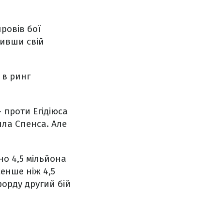
ровів бої
тивши свій
 в ринг
 проти Егідіюса
лла Спенса. Але
но 4,5 мільйона
енше ніж 4,5
орду другий бій