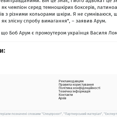
евиправданими. Він це знає, і його адвокат це зн
 як чемпіон серед темношкірих боксерів, латин
рів з різними кольорами шкіри. Я не сумніваюся, 
як злісну спробу вимагання", – заявив Арум.
 що Боб Арум є промоутером українця Василя Ло
и:
Рекламодавцям
Правила користування
Політика конфіденційності
Технічна інформація
Контакти
Архів
теріали позначені словами "Спецпроєкт", "Партнерський матеріал", "Експерт