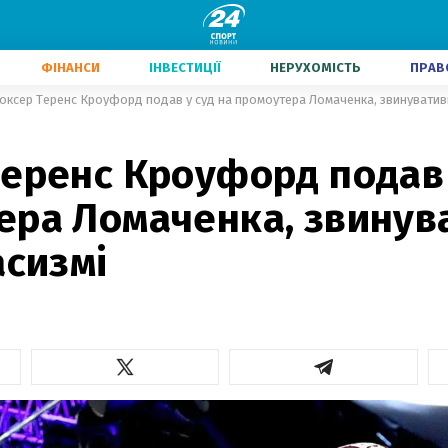
ФІНАНСИ
ІНВЕСТИЦІЇ
НЕРУХОМІСТЬ
ПРАВ
оксер Теренс Кроуфорд подав у суд на промоутера Ломаченка, звинувативш
еренс Кроуфорд подав 
ера Ломаченка, звину
асизмі