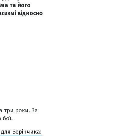
ма та його
асизмі відносно
а три роки. За
 бої.
 для Берінчика: