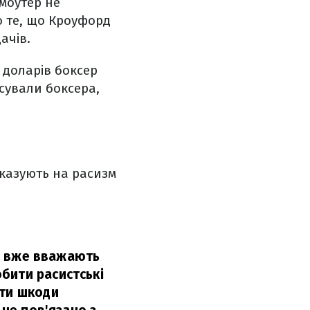
омоутер не
о те, що Кроуфорд
ачів.
 доларів боксер
сували боксера,
вказують на расизм
ма вже вважають
бити расистські
ати шкоди