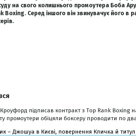
суду на свого колишнього промоутера Боба Ару
 Boxing. Серед іншого він звинувачує його в р
ерів.
вся
у Кроуфорд підписав контракт з Top Rank Boxing н
ту промоутери обіцяли боксеру проводити по два
сик – Джошуа в Києві, повернення Кличка й титул