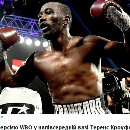
ne
 версією WBO у напівсередній вазі Теренс Кроу