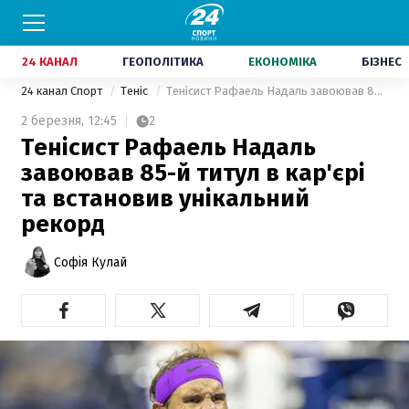
24 КАНАЛ
ГЕОПОЛІТИКА
ЕКОНОМІКА
БІЗНЕС
24 канал Спорт
Теніс
Тенісист Рафаель Надаль завоював 85-й титул в кар'єрі та встановив унікальний рекорд
2 березня,
12:45
2
Тенісист Рафаель Надаль
завоював 85-й титул в кар'єрі
та встановив унікальний
рекорд
Софія Кулай