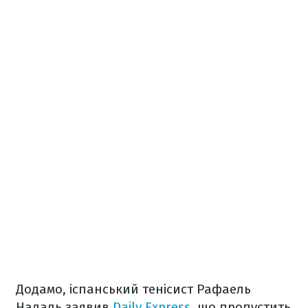
Додамо, іспанський тенісист Рафаель
Надаль заявив
Daily Express
, що пропустить