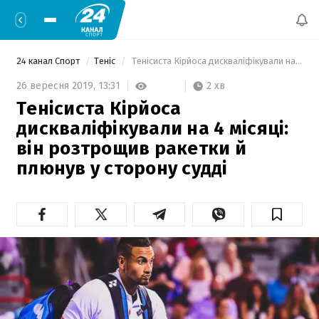
24 канал Спорт
Теніс
 Тенісиста Кірйоса дискваліфікували на 4 місяці: він розтрощив ракетки й плюнув у сторону судді 
2 хв
26 вересня 2019,
13:31
Тенісиста Кірйоса
дискваліфікували на 4 місяці:
він розтрощив ракетки й
плюнув у сторону судді