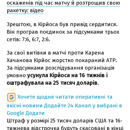
оскаженів під час матчу й розтрощив свою
ракетку: відео
Зрештою, в Кірйоса був привід сердитися.
Він програв поєдинок за підсумками трьох
сетів: 7:6, 6:7, 2:6.
За свої витівки в матчі проти Карена
Хачанова Кірйос жорстко покараний ATP.
За підсумками розслідування організація
умовно
усунула Кірйоса на 16 тижнів і
оштрафувала на 25 тисяч доларів
.
Хочете щодня читати оперативні та
якісні новини
Додайте 24 Канал у вибрані в
Google
Додати
Штраф у розмірі 25 тисяч доларів США та 16-
тижнева відстрочка будуть скасовані в кінці