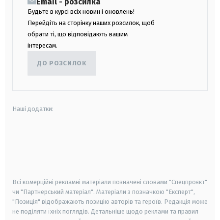
Email - розсилка
Будьте в курсі всіх новин і оновлень!
Перейдіть на сторінку наших розсилок, щоб
обрати ті, що відповідають вашим
інтересам.
ДО РОЗСИЛОК
Наші додатки:
android
apple
smart tv
samsung smart tv
Всі комерційні рекламні матеріали позначені словами "Спецпроєкт"
чи "Партнерський матеріал". Матеріали з позначкою "Експерт",
"Позиція" відображають позицію авторів та героїв. Редакція може
не поділяти їхніх поглядів. Детальніше щодо реклами та правил