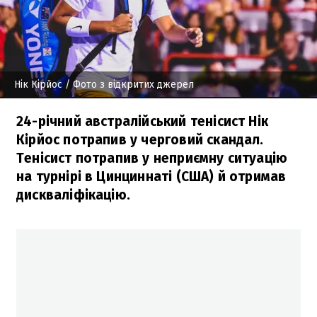
Нік Кірйос
/ Фото з відкритих джерел
24-річний австралійський тенісист Нік
Кірйос потрапив у черговий скандал.
Тенісист потрапив у неприємну ситуацію
на турнірі в Цинциннаті (США) й отримав
дискваліфікацію.