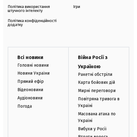
Політика використання
Ігри
штучного інтелекту
Політика конфіденційності
додатку
Всі новини
Війна Росії з
Головні новини
Україною
Новини України
Ракетні обстріли
Прямий ефір
Карта бойових дій
Відеоновини
Мирні переговори
Аудіоновини
Повітряна тривога в
Україні
Погода
Масована атака по
Україні
Вибухи у Росії
Втрати ворога