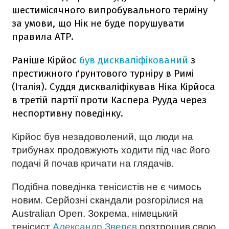
шестимісячного випробувального терміну
за умови, що Нік не буде порушувати
правила ATP.
Раніше Кірйос
був дискваліфікований
з
престижного ґрунтового турніру в Римі
(Італія). Суддя дискваліфікував Ніка Кірйоса
в третій партії проти Каспера Рууда через
неспортивну поведінку.
Кірйос був незадоволений, що люди на
трибунах продовжують ходити під час його
подачі й почав кричати на глядачів.
Подібна поведінка тенісистів не є чимось
новим.
Серйозні скандали розгорілися на
Australian Open. Зокрема, німецький
тенісист
Александр Зверєв
розтрощив свою