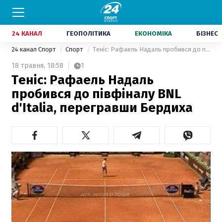
24 КАНАЛ
ГЕОПОЛІТИКА
ЕКОНОМІКА
БІЗНЕС
24 канал Спорт
Спорт
Теніс: Рафаель Надаль пробився до півфіналу BNL d'Italia, перегравши Бердиха
18 травня,
18:58
1
Теніс: Рафаель Надаль
пробився до півфіналу BNL
d'Italia, перегравши Бердиха