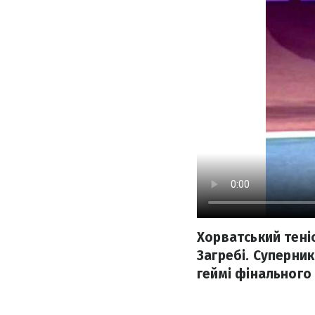
Хорватський теніс
Загребі. Суперни
геймі фінального