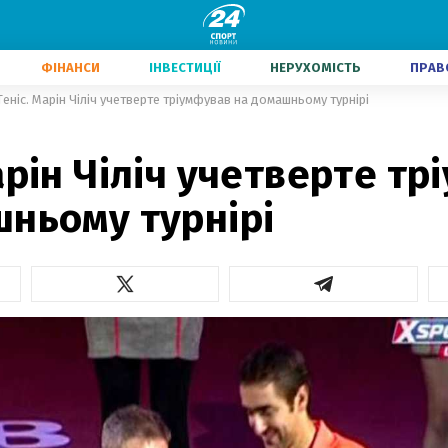
ФІНАНСИ
ІНВЕСТИЦІЇ
НЕРУХОМІСТЬ
ПРАВ
Теніс. Марін Чіліч учетверте тріумфував на домашньому турнірі
арін Чіліч учетверте т
шньому турнірі