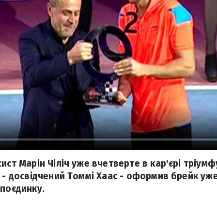
ист Марін Чіліч уже вчетверте в кар'єрі тріумфу
к - досвідчений Томмі Хаас - оформив брейк уж
 поєдинку.