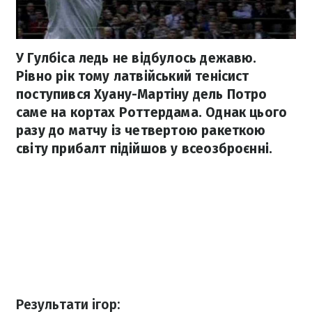
У Гулбіса ледь не відбулось дежавю.
Рівно рік тому латвійський тенісист
поступився Хуану-Мартіну дель Потро
саме на кортах Роттердама. Однак цього
разу до матчу із четвертою ракеткою
світу прибалт підійшов у всеозброєнні.
Результати ігор: