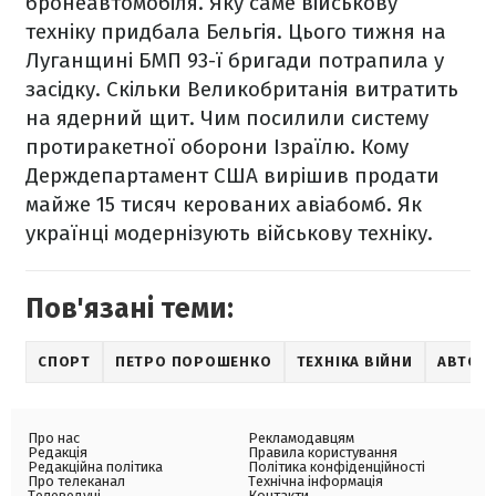
бронеавтомобіля.
Яку саме військову
техніку придбала Бельгія.
Цього тижня на
Луганщині БМП 93-ї бригади потрапила у
засідку.
Скільки Великобританія витратить
на ядерний щит.
Чим посилили систему
протиракетної оборони Ізраїлю.
Кому
Держдепартамент США вирішив продати
майже 15 тисяч керованих авіабомб.
Як
українці модернізують військову техніку.
Пов'язані теми:
СПОРТ
ПЕТРО ПОРОШЕНКО
ТЕХНІКА ВІЙНИ
АВТО 2
Про нас
Рекламодавцям
Редакція
Правила користування
Редакційна політика
Політика конфіденційності
Про телеканал
Технічна інформація
Телеведучі
Контакти