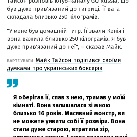
Тайсон розповів ютуб-каналу GQ Russia, що
був дуже прив'язаний до тигриці. Її вага
складала близько 250 кілограмів.
"У мене був домашній тигр. Її звали Кенія і
вона важила близько 250 кілограмів. Я був
дуже прив'язаний до неї", – сказав Майк.
Майк Тайсон поділився своїми
ВАРТЕ УВАГИ
думками про українських боксерів
Я оберігав її, спав з нею, тримав у моїй
кімнаті. Вона залишалася зі мною
близько 16 років. Масивний монстр, ви
не можете уявити собі її розміри. Вона
стала дуже старою, втратила зір,