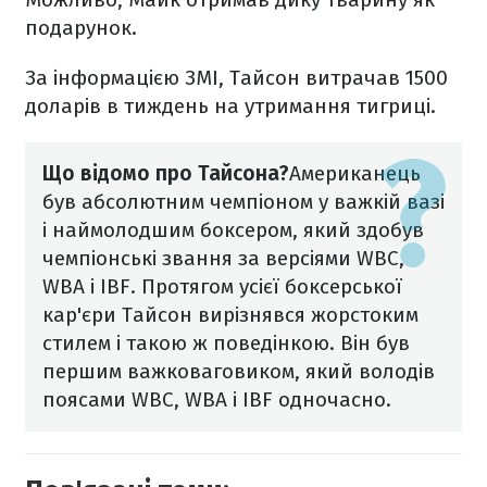
подарунок.
За інформацією ЗМІ, Тайсон витрачав 1500
доларів в тиждень на утримання тигриці.
Що відомо про Тайсона?
Американець
був абсолютним чемпіоном у важкій вазі
і наймолодшим боксером, який здобув
чемпіонські звання за версіями WBC,
WBA і IBF.
Протягом усієї боксерської
кар'єри Тайсон вирізнявся жорстоким
стилем і такою ж поведінкою. Він був
першим важковаговиком, який володів
поясами WBC, WBA і IBF одночасно.