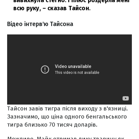
вивихнула стегно. І плюс роздерла мені
всю руку,
– сказав Тайсон.
Відео інтерв'ю Тайсона
Тайсон завів тигра після виходу з в'язниці.
Зазначимо, що ціна одного бенгальського
тигра близько 70 тисяч доларів.
Можливо, Майк отримав дику тварину як