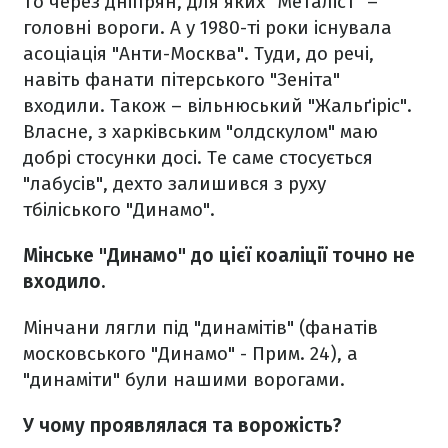
То через дніпрян, для яких "Металіст" –
головні вороги. А у 1980-ті роки існувала
асоціація "Анти-Москва". Туди, до речі,
навіть фанати пітерського "Зеніта"
входили. Також – вільнюський "Жальґіріс".
Власне, з харківським "олдскулом" маю
добрі стосунки досі. Те саме стосується
"лабусів", дехто залишився з руху
тбіліського "Динамо".
Мінське "Динамо" до цієї коаліції точно не
входило.
Мінчани лягли під "динамітів" (фанатів
московського "Динамо" - Прим. 24), а
"динаміти" були нашими ворогами.
У чому проявлялася та ворожість?