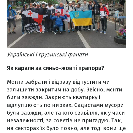
Українські і грузинські фанати
Як карали за синьо-жовті прапори?
Могли забрати і відразу відпустити чи
залишити закритим на добу. Звісно, мєнти
били завжди. Закриють кватирку і
відлупцюють по нирках. Садистами мусори
були завжди, але такого свавілля, як у часи
незалежності, за совєтів не пригадую. Так,
на секторах їх було повно, але тоді вони ще