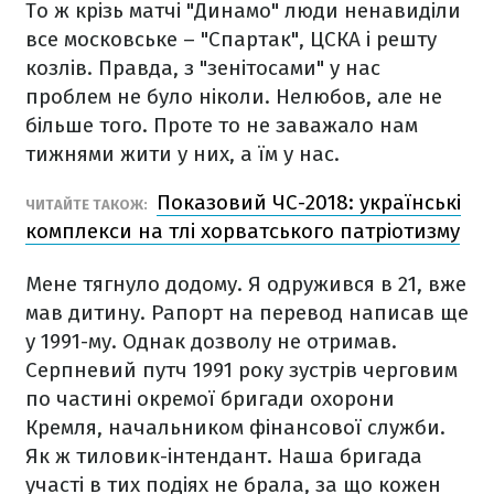
То ж крізь матчі "Динамо" люди ненавиділи
все московське – "Спартак", ЦСКА і решту
козлів. Правда, з "зенітосами" у нас
проблем не було ніколи. Нелюбов, але не
більше того. Проте то не заважало нам
тижнями жити у них, а їм у нас.
Показовий ЧС-2018: українські
ЧИТАЙТЕ ТАКОЖ:
комплекси на тлі хорватського патріотизму
Мене тягнуло додому. Я одружився в 21, вже
мав дитину. Рапорт на перевод написав ще
у 1991-му. Однак дозволу не отримав.
Серпневий путч 1991 року зустрів черговим
по частині окремої бригади охорони
Кремля, начальником фінансової служби.
Як ж тиловик-інтендант. Наша бригада
участі в тих подіях не брала, за що кожен