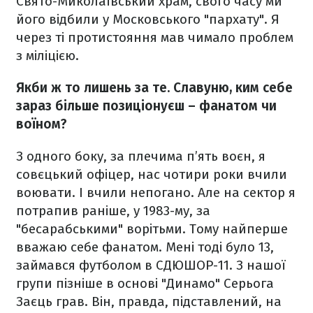
Свято-Миколаївський храм, свого часу ми
його відбили у Московського "пархату". Я
через ті протистояння мав чимало проблем
з міліцією.
Якби ж то лишень за те. Славуню, ким себе
зараз більше позиціонуєш – фанатом чи
воїном?
З одного боку, за плечима п’ять воєн, я
совєцький офіцер, нас чотири роки вчили
воювати. І вчили непогано. Але на сектор я
потрапив раніше, у 1983-му, за
"бесарабськими" ворітьми. Тому найперше
вважаю себе фанатом. Мені тоді було 13,
займався футболом в СДЮШОР-11. З нашої
групи пізніше в основі "Динамо" Серьога
Заєць грав. Він, правда, підставлений, на