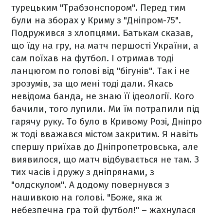
турецьким "Трабзонспором". Перед тим
були на зборах у Криму з "Дніпром-75".
Подружився з хлопцями. Батькам сказав,
що їду на гру, на матч першості України, а
сам поїхав на футбол. І отримав тоді
ланцюгом по голові від "бігунів". Так і не
зрозумів, за що мені тоді дали. Якась
невідома банда, не знаю її ідеології. Кого
бачили, того лупили. Ми їм потрапили під
гарячу руку. То було в Кривому Розі, Дніпро
ж тоді вважався містом закритим. Я навіть
спершу приїхав до Дніпропетровська, але
виявилося, що матч відбувається не там. З
тих часів і дружу з дніпрянами, з
"олдскулом". А додому повернувся з
нашивкою на голові. "Боже, яка ж
небезпечна гра той футбол!" – жахнулася