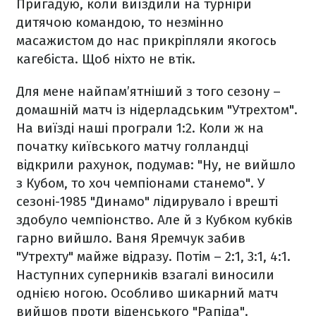
Пригадую, коли виїздили на турніри
дитячою командою, то незмінно
масажистом до нас прикріпляли якогось
кагебіста. Щоб ніхто не втік.
Для мене найпам’ятніший з того сезону –
домашній матч із нідерладським "Утрехтом".
На виїзді наші програли 1:2. Коли ж на
початку київського матчу голландці
відкрили рахунок, подумав: "Ну, не вийшло
з Кубом, то хоч чемпіонами станемо". У
сезоні-1985 "Динамо" лідирувало і врешті
здобуло чемпіонство. Але й з Кубком кубків
гарно вийшло. Ваня Яремчук забив
"Утрехту" майже відразу. Потім – 2:1, 3:1, 4:1.
Наступних суперників взагалі виносили
однією ногою. Особливо шикарний матч
вийшов проти віденського "Рапіда".