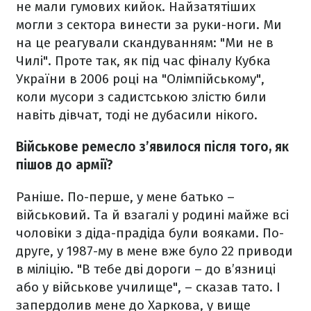
не мали гумових кийок. Найзатятіших
могли з сектора винести за руки-ноги. Ми
на це реагували скандуванням: "Ми не в
Чилі". Проте так, як під час фіналу Кубка
України в 2006 році на "Олімпійському",
коли мусори з садистською злістю били
навіть дівчат, тоді не дубасили нікого.
Військове ремесло з’явилося після того, як
пішов до армії?
Раніше. По-перше, у мене батько –
військовий. Та й взагалі у родині майже всі
чоловіки з діда-прадіда були вояками. По-
друге, у 1987-му в мене вже було 22 приводи
в міліцію. "В тебе дві дороги – до в’язниці
або у військове училище", – сказав тато. І
запердолив мене до Харкова, у вище