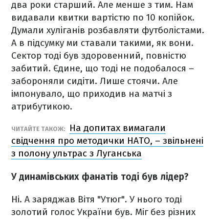
два роки старший. Але менше з тим. Нам
видавали квитки вартістю по 10 копійок.
Думали хуліганів розбавляти футболістами.
А в підсумку ми ставали такими, як вони.
Сектор тоді був здоровенний, повністю
забитий. Єдине, що тоді не подобалося –
забороняли сидіти. Лише стоячи. Але
імпонувало, що приходив на матчі з
атрибутикою.
На допитах вимагали
ЧИТАЙТЕ ТАКОЖ:
свідчення про методички НАТО, – звільнені
з полону ультрас з Луганська
У динамівських фанатів тоді був лідер?
Ні. А заряджав Вітя "Утюг". У нього тоді
золотий голос України був. Міг без різних