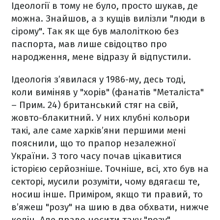
Ідеології в тому не було, просто шукав, де
можна. Знайшов, а з кущів вилізли "люди в
сірому". Так як ще був малоліткою без
паспорта, мав лише свідоцтво про
народження, мене відразу й відпустили.
Ідеологія з’явилася у 1986-му, десь тоді,
коли виміняв у "хорів" (фанатів "Металіста"
– Прим. 24) британський стяг на свій,
жовто-блакитний. У них клубні кольори
такі, але саме харків’яни першими мені
пояснили, що то прапор незалежної
України. З того часу почав цікавитися
історією серйозніше. Точніше, всі, хто був на
секторі, мусили розуміти, чому вдягаєш те,
носиш інше. Приміром, якщо ти правий, то
в’яжеш "розу" на шию в два обхвати, нижче
колін. Але право носити таку "розу"