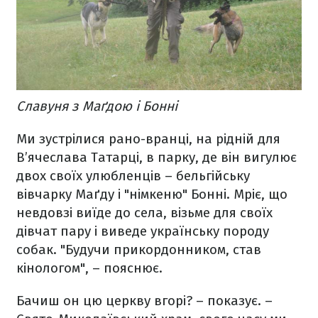
Славуня з Маґдою і Бонні
Ми зустрілися рано-вранці, на рідній для
В’ячеслава Татарці, в парку, де він вигулює
двох своїх улюбленців – бельгійську
вівчарку Маґду і "німкеню" Бонні. Мріє, що
невдовзі виїде до села, візьме для своїх
дівчат пару і виведе українську породу
собак. "Будучи прикордонником, став
кінологом", – пояснює.
Бачиш он цю церкву вгорі? – показує. –