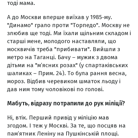
тоді мама.
А до Москви вперше виїхав у 1985-му.
"Динамо" грало проти "Торпедо". Москву не
злюбив ще тоді. Ми їхали щільним складом і
старші мене, молодого наставляли, що
москвичів треба "прибивати". Вийшли з
метро на Таганці. Бачу – мужик з двома
дітьми на "м’ясних розах" (у спартаківських
шаликах – Прим. 24). То була рання весна,
мороз. Відбив черевиком шматок льоду і
дав ним тому чоловікові по голові.
Мабуть, відразу потрапили до рук міліції?
Ні, втік. Перший привід у міліцію мав
згодом. І теж у Москві. За те, що посцяв на
пам’ятник Леніну на Пушкінській площі.