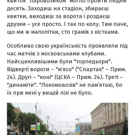
квиток "паровозиком" могло пройти людей
десять. Заходиш на стадіон, збираєш
квитки, виходиш за ворота і роздаєш
друзям – усе просто. І так по колу. Тим паче,
що ми ж малолітки, сто грамів з кістками.
Особливо свою українськість проявляли під
час матчів з московськими клубами.
Найсцикливішими були "торпедьори".
Відверті вороги – "м’ясо" ("Спартак" – Прим.
24). Другі – "коні" (ЦСКА – Прим. 24). Треті –
"динаміти". "Локомовозів" не пам’ятаю, бо
їх при мені у вищій лізі не було.