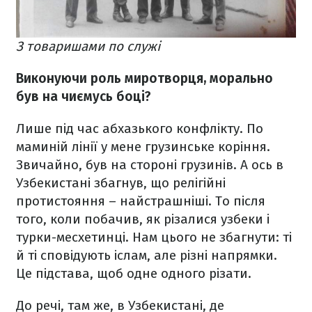
З товаришами по служі
Виконуючи роль миротворця, морально
був на чиємусь боці?
Лише під час абхазького конфлікту. По
маминій лінії у мене грузинське коріння.
Звичайно, був на стороні грузинів. А ось в
Узбекистані збагнув, що релігійні
протистояння – найстрашніші. То після
того, коли побачив, як різалися узбеки і
турки-месхетинці. Нам цього не збагнути: ті
й ті сповідують іслам, але різні напрямки.
Це підстава, щоб одне одного різати.
До речі, там же, в Узбекистані, де