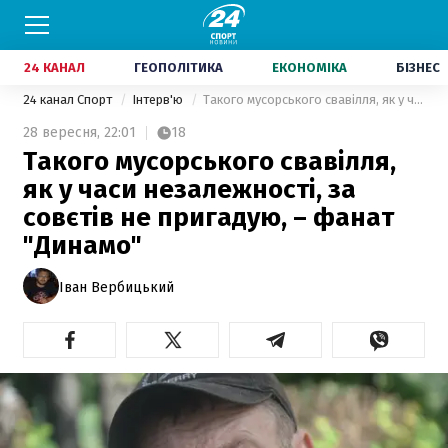
24 КАНАЛ
ГЕОПОЛІТИКА
ЕКОНОМІКА
БІЗНЕС
24 канал Спорт
Інтерв'ю
Такого мусорського свавілля, як у часи незалежності, за совєтів не пригадую, – фанат "Динамо"
28 вересня,
22:01
18
Такого мусорського свавілля,
як у часи незалежності, за
совєтів не пригадую, – фанат
"Динамо"
Іван Вербицький