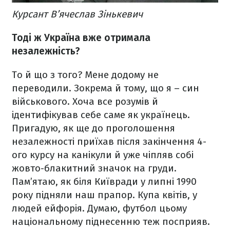
Курсант В’ячеслав Зінькевич
Тоді ж Україна вже отримала
незалежність?
То й що з того? Мене додому не
переводили. Зокрема й тому, що я – син
військового. Хоча все розумів й
ідентифікував себе саме як українець.
Пригадую, як ще до проголошення
незалежності приїхав після закінчення 4-
ого курсу на канікули й уже чіпляв собі
жовто-блакитний значок на груди.
Пам’ятаю, як біля Київради у липні 1990
року підняли наш прапор. Купа квітів, у
людей ейфорія. Думаю, футбол цьому
національному піднесенню теж посприяв.