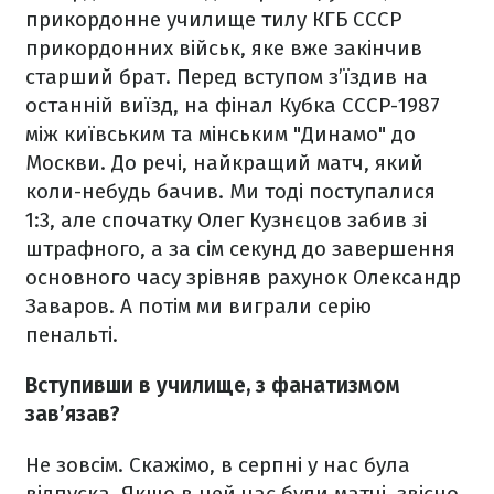
прикордонне училище тилу КГБ СССР
прикордонних військ, яке вже закінчив
старший брат. Перед вступом з’їздив на
останній виїзд, на фінал Кубка СССР-1987
між київським та мінським "Динамо" до
Москви. До речі, найкращий матч, який
коли-небудь бачив. Ми тоді поступалися
1:3, але спочатку Олег Кузнєцов забив зі
штрафного, а за сім секунд до завершення
основного часу зрівняв рахунок Олександр
Заваров. А потім ми виграли серію
пенальті.
Вступивши в училище, з фанатизмом
зав’язав?
Не зовсім. Скажімо, в серпні у нас була
відпуска. Якщо в цей час були матчі, звісно,