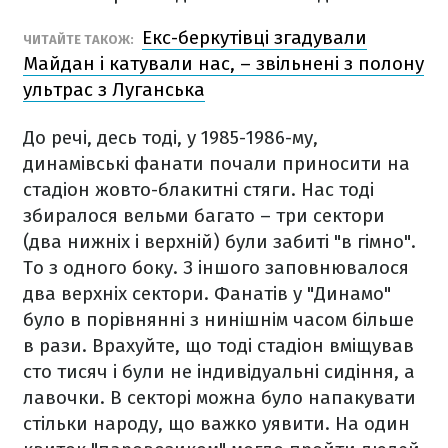
Екс-беркутівці згадували
ЧИТАЙТЕ ТАКОЖ:
Майдан і катували нас, – звільнені з полону
ультрас з Луганська
До речі, десь тоді, у 1985-1986-му,
динамівські фанати почали приносити на
стадіон жовто-блакитні стяги. Нас тоді
збиралося вельми багато – три сектори
(два нижніх і верхній) були забиті "в гімно".
То з одного боку. З іншого заповнювалося
два верхніх сектори. Фанатів у "Динамо"
було в порівнянні з нинішнім часом більше
в рази. Врахуйте, що тоді стадіон вміщував
сто тисяч і були не індивідуальні сидіння, а
лавочки. В секторі можна було напакувати
стільки народу, що важко уявити. На один