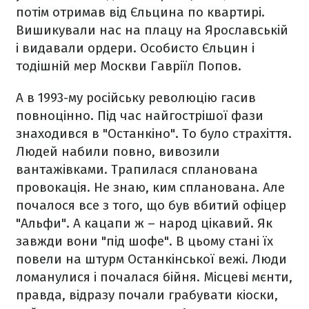
потім отримав від Єльцина по квартирі.
Вишикували нас на плацу на Ярославській
і видавали ордери. Особисто Єльцин і
тодішній мер Москви Гавріїл Попов.
А в 1993-му російську революцію гасив
повноцінно. Під час найгострішої фази
знаходився в "Останкіно". То було страхіття.
Людей набили повно, вивозили
вантажівками. Трапилася спланована
провокація. Не знаю, ким спланована. Але
почалося все з того, що був вбитий офіцер
"Альфи". А кацапи ж – народ цікавий. Як
завжди вони "під шофе". В цьому стані їх
повели на штурм Останкінської вежі. Люди
ломанулися і почалася бійня. Місцеві мєнти,
правда, відразу почали грабувати кіоски,