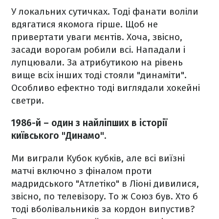
У локальних сутичках. Тоді фанати воліли
вдягатися якомога гірше. Щоб не
привертати уваги мєнтів. Хоча, звісно,
засади ворогам робили всі. Нападали і
лупцювали. За атрибутикою на рівень
вище всіх інших тоді стояли "динаміти".
Особливо ефектно тоді виглядали хокейні
светри.
1986-й – один з найліпших в історії
київського "Динамо".
Ми виграли Кубок кубків, але всі виїзні
матчі включно з фіналом проти
мадридського "Атлетіко" в Ліоні дивилися,
звісно, по телевізору. То ж Союз був. Хто б
тоді вболівальників за кордон випустив?