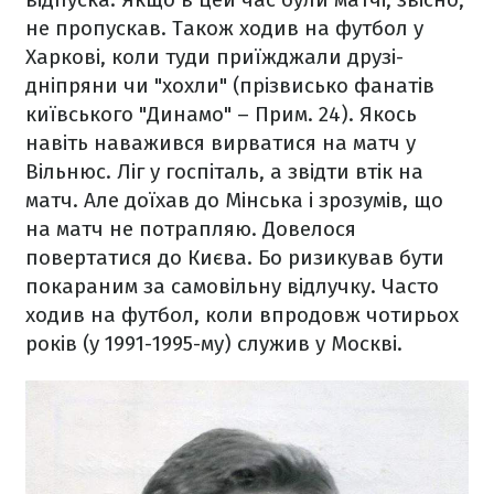
не пропускав. Також ходив на футбол у
Харкові, коли туди приїжджали друзі-
дніпряни чи "хохли" (прізвисько фанатів
київського "Динамо" – Прим. 24). Якось
навіть наважився вирватися на матч у
Вільнюс. Ліг у госпіталь, а звідти втік на
матч. Але доїхав до Мінська і зрозумів, що
на матч не потрапляю. Довелося
повертатися до Києва. Бо ризикував бути
покараним за самовільну відлучку. Часто
ходив на футбол, коли впродовж чотирьох
років (у 1991-1995-му) служив у Москві.