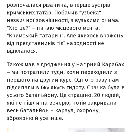
розпочалася різанина, вперше зустрів
кримських татар. Побачив "узбека"
незвичної зовнішності, з вузькими очима.
"Хто це?" – питаю місцевого мєнта.
"Кримський татарин". Але якихось вражень
від представників тієї народності не
відклалося.
Також мав відрядження у Нагірний Карабах
– ми потрапили туди, коли переходили з
першого на другий курс. Одного разу нам
підсипали в їжу якусь гидоту. Срачка була в
усього батальйону. Це страшно. 20 людей,
які не пішли на вечерю, потім закривали
весь батальйон – караул, охорону,
зброярню й усе інше.