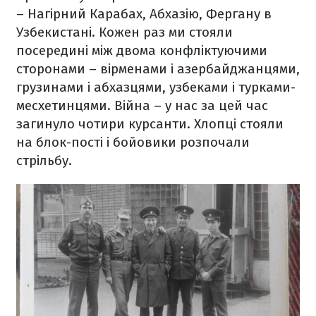
– Нагірний Карабах, Абхазію, Фергану в
Узбекистані. Кожен раз ми стояли
посередині між двома конфліктуючими
сторонами – вірменами і азербайджанцями,
грузинами і абхазцями, узбеками і турками-
месхетинцями. Війна – у нас за цей час
загинуло чотири курсанти. Хлопці стояли
на блок-пості і бойовики розпочали
стрільбу.