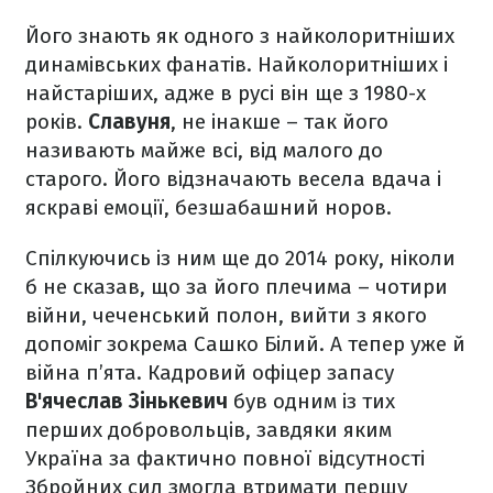
Його знають як одного з найколоритніших
динамівських фанатів. Найколоритніших і
найстаріших, адже в русі він ще з 1980-х
років.
Славуня
, не інакше – так його
називають майже всі, від малого до
старого. Його відзначають весела вдача і
яскраві емоції, безшабашний норов.
Спілкуючись із ним ще до 2014 року, ніколи
б не сказав, що за його плечима – чотири
війни, чеченський полон, вийти з якого
допоміг зокрема Сашко Білий. А тепер уже й
війна п’ята. Кадровий офіцер запасу
В'ячеслав Зінькевич
був одним із тих
перших добровольців, завдяки яким
Україна за фактично повної відсутності
Збройних сил змогла втримати першу