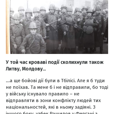
У той час кроваві події сколихнули також
Литву, Молдову...
...а ще бойові дії були в Тбілісі. Але я б туди
не поїхав. Та мене б і не відправили, бо тоді
у війську існувало правило – не
відправляти в зони конфлікту людей тих
національностей, які в ньому задіяні. З
іншого боку, узбек Рашидов у Фергані з