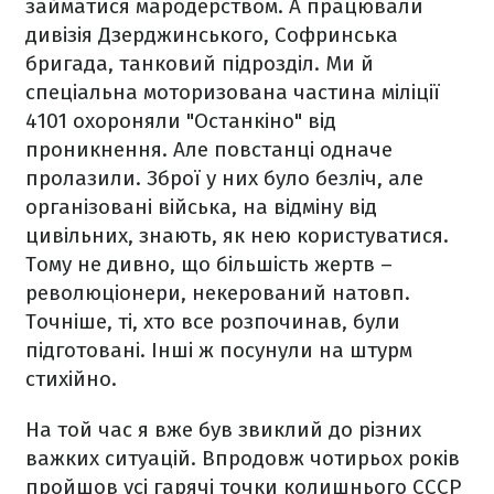
займатися мародерством. А працювали
дивізія Дзерджинського, Софринська
бригада, танковий підрозділ. Ми й
спеціальна моторизована частина міліції
4101 охороняли "Останкіно" від
проникнення. Але повстанці одначе
пролазили. Зброї у них було безліч, але
організовані війська, на відміну від
цивільних, знають, як нею користуватися.
Тому не дивно, що більшість жертв –
революціонери, некерований натовп.
Точніше, ті, хто все розпочинав, були
підготовані. Інші ж посунули на штурм
стихійно.
На той час я вже був звиклий до різних
важких ситуацій. Впродовж чотирьох років
пройшов усі гарячі точки колишнього СССР