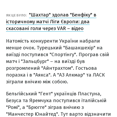
"Шахтар" здолав "Бенфіку" в
ЯК ЦЕ БУЛО:
історичному матчі Ліги Європи: два
скасовані голи через VAR – відео
Натомість конкуренти України набрали
менше очок. Турецький "Башакшехір" на
виїзді поступився "Спортінгу". Програв свій
матч і "Зальцбург" – на виїзді був
розгромлений "Айнтрахтом". Гостьова
поразка і в "Аякса". А "АЗ Алкмар" та ЛАСК
зіграли внічию між собою.
Бельгійський "Гент" українців Пластуна,
Безуса та Яремчука поступився італійській
"Ромі", а "Брюгге" зіграв внічию з
"Манчестер Юнайтед". Тут варто відзначити