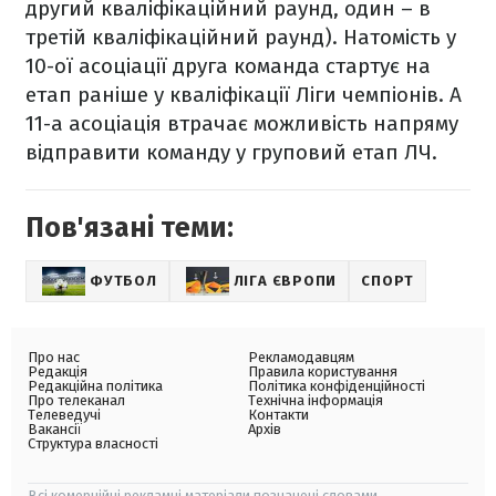
другий кваліфікаційний раунд, один – в
третій кваліфікаційний раунд). Натомість у
10-ої асоціації друга команда стартує на
етап раніше у кваліфікації Ліги чемпіонів. А
11-а асоціація втрачає можливість напряму
відправити команду у груповий етап ЛЧ.
Пов'язані теми:
ФУТБОЛ
ЛІГА ЄВРОПИ
СПОРТ
Про нас
Рекламодавцям
Редакція
Правила користування
Редакційна політика
Політика конфіденційності
Про телеканал
Технічна інформація
Телеведучі
Контакти
Вакансії
Архів
Структура власності
Всі комерційні рекламні матеріали позначені словами