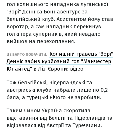
гол колишнього нападника луганської
"Зорі" Денніса Боннавентуре за
бельгійський клуб. Асистентом йому став
воротар, а сам нападник перекинув
голкіпера суперників, який невдало
вийшов на перехоплення.
Колишній гравець "Зорі"
ЦЕ ВАРТО ПОБАЧИТИ:
Денніс забив курйозний гол "Манчестер
Юнайтед" в Лізі Європи: відео
Тож бельгійські, нідерландські та
австрійські клуби набрали лише по 0,2
бала, а турецькі нічого не заробили.
Таким чином Україна скоротила
відставання від Бельгії та Нідерландів та
відірвалася від Австрії та Туреччини.