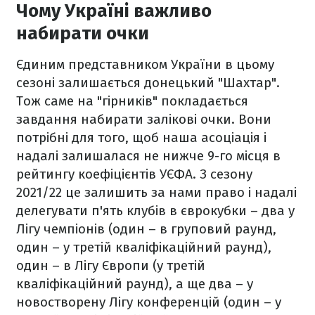
Чому Україні важливо
набирати очки
Єдиним представником України в цьому
сезоні залишається донецький "Шахтар".
Тож саме на "гірників" покладається
завдання набирати залікові очки. Вони
потрібні для того, щоб наша асоціація і
надалі залишалася не нижче 9-го місця в
рейтингу коефіцієнтів УЄФА. З сезону
2021/22 це залишить за нами право і надалі
делегувати п'ять клубів в єврокубки – два у
Лігу чемпіонів (один – в груповий раунд,
один – у третій кваліфікаційний раунд),
один – в Лігу Європи (у третій
кваліфікаційний раунд), а ще два – у
новостворену Лігу конференцій (один – у