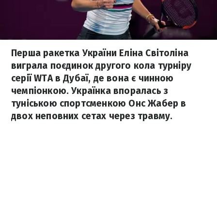
Перша ракетка України Еліна Світоліна
виграла поєдинок другого кола турніру
серії WTA в Дубаї, де вона є чинною
чемпіонкою. Українка впоралась з
туніською спортсменкою Онс Жабер в
двох неповних сетах через травму.