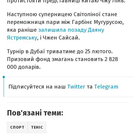
протистояти представниці Китаю Чжу Лінь.
Наступною суперницею Світоліної стане
переможниця пари між Гарбінє Мугурусою,
яка раніше
залишила позаду Даяну
Ястремську
, і Чжен Сайсай.
Турнір в Дубаї триватиме до 25 лютого.
Призовий фонд змагань становить 2 828
000 доларів.
Підписуйтеся на наш
Twitter
та
Telegram
Пов'язані теми:
СПОРТ
ТЕНІС