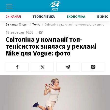
24 КАНАЛ
ГЕОПОЛІТИКА
ЕКОНОМІКА
БІЗНЕС
24 канал Спорт
Теніс
Світоліна у компанії топ-тенісисток знялася у рекламі Nike для Vogue: фото
18 вересня,
16:33
1
Світоліна у компанії топ-
тенісисток знялася у рекламі
Nike для Vogue: фото