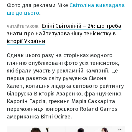
Фото для реклами Nike
Світоліна викладала
ще до цього
.
Еліні Світоліній – 24: що треба
ЧИТАЙТЕ ТАКОЖ:
знати про найтитулованішу тенісистку в
історії України
Однак цього разу на сторінках модного
глянню опубліковані фото усіх тенісисток,
які брали участь у рекламній кампанії. Це
перша ракетка світу румуенка Сімона
Халеп, колишня лідерка світового рейтингу
білоруска Вікторія Азаренко, француженка
Каролін Гарсія, грекиня Марія Саккарі та
переможниця юніорського Roland Garros
американка Вітні Осігве.