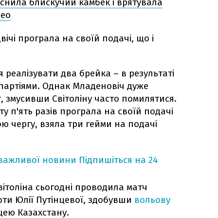
йснила блискучий камбек і врятувала
део
двічі програла на своїй подачі, що і
ся реалізувати два брейка – в результаті
 партіями. Однак Младеновіч дуже
, змусивши Світоліну часто помилятися.
ту п'ять разів програла на своїй подачі
ою чергу, взяла три гейми на подачі
 важливої новини
Підпишіться на 24
ітоліна сьогодні проводила матч
оти Юлії Путінцевої, здобувши
вольову
ею Казахстану.