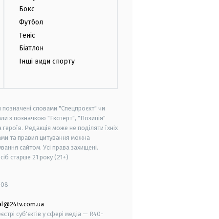
Бокс
Футбол
Теніс
Біатлон
Інші види спорту
и позначені словами "Спецпроєкт" чи
ли з позначкою "Експерт", "Позиція"
героїв. Редакція може не поділяти їхніх
ами та правил цитування можна
вання сайтом. Усі права захищені.
осіб старше
21 року (21+)
008
al@24tv.com.ua
стрі суб'єктів у сфері медіа — R40-