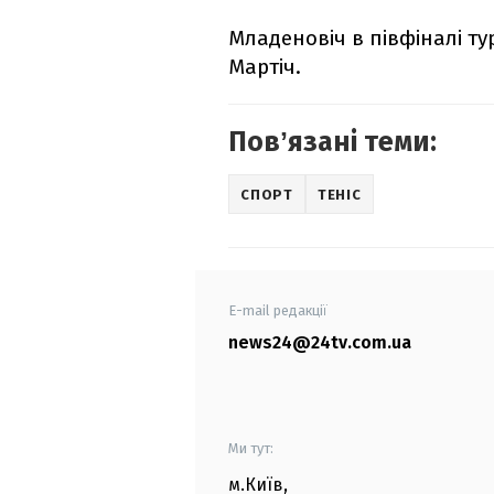
Младеновіч в півфіналі ту
Мартіч.
Повʼязані теми:
СПОРТ
ТЕНІС
E-mail редакції
news24@24tv.com.ua
Ми тут:
м.Київ
,