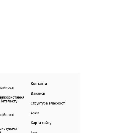
Контакти
ційності
Вакансії
 використання
 інтелекту
Структура власності
Архів
ційності
Карта сайту
ристувача
и
Ігри