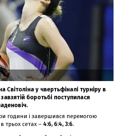
на Світоліна у чвертьфіналі турніру в
завзятій боротьбі поступилася
аденовіч.
ри години і завершився перемогою
в трьох сетах –
4:6, 6:4, 3:6
.