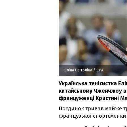
Еліна Світоліна
/ ЕРА
Українська тенісистка Елі
китайському Чженчжоу в 
француженці Кристині Мл
Поєдинок тривав майже т
французької спортсменки 