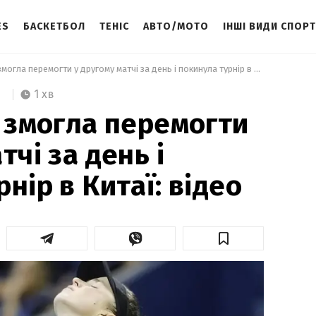
ES
БАСКЕТБОЛ
ТЕНІС
АВТО/МОТО
ІНШІ ВИДИ СПОР
 Світоліна не змогла перемогти у другому матчі за день і покинула турнір в Китаї: відео 
1 хв
е змогла перемогти
тчі за день і
нір в Китаї: відео