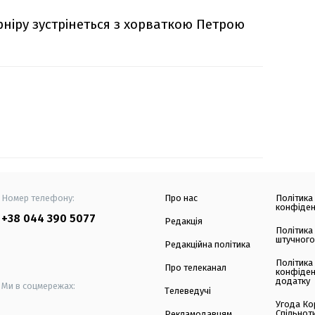
рніру зустрінеться з хорваткою Петрою
Номер телефону:
Про нас
Політика
конфіден
+38 044 390 5077
Редакція
Політика
штучного
Редакційна політика
Політика
Про телеканал
конфіден
додатку
Ми в соцмережах:
Телеведучі
Угода Ко
Спільнот
Рекламодавцям