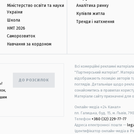
Міністерство освіти та науки
Аналітика ринку
України
Купівля житла
Школа
Тренди і натхнення
НМТ 2026
Саморозвиток
Навчання за кордоном
Всі комерційні рекламні матеріал
"Партнерський матеріал". Матеріа
відображають позицію авторів та 
ДО РОЗСИЛОК
ь!
поглядів. Детальніше щодо рекл
лок,
ознайомитись в правилах користу
Матеріали сайту призначені для 
ашим
Онлайн-медіа «24 Канал»
пл. Галицька, буд. 15, м. Львів, 79
Телефон
+380 (32) 229-77-77
Адреса електронної пошти —
leg
Ідентифікатор онлайн-медіа в Реє