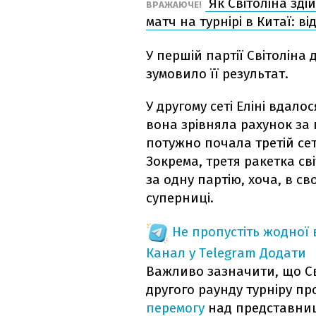
Як Світоліна зді
ВРАЖАЮЧЕ!
матч на турнірі в Китаї: ві
У першій партії Світоліна 
зумовило її результат.
У другому сеті Еліні вдало
вона зрівняла рахунок за
потужно почала третій сет
Зокрема, третя ракетка сві
за одну партію, хоча, в св
суперниці.
Не пропустіть жодної
Канал у Telegram
Додати
Важливо зазначити, що Св
другого раунду турніру пр
перемогу
над представниц