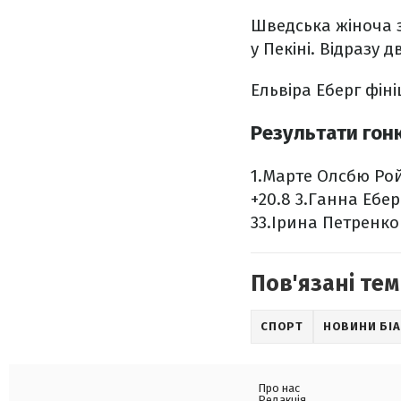
Шведська жіноча 
у Пекіні. Відразу 
Ельвіра Еберг фін
Результати гон
1.Марте Олсбю Рой
+20.8
3.Ганна Еберг
33.Ірина Петренко 
Пов'язані тем
СПОРТ
НОВИНИ БІ
Про нас
Редакція