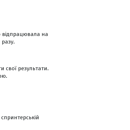
о відпрацювала на
 разу.
и свої результати.
ою.
 спринтерській