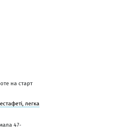
роте на старт
естафеті, легка
мала 47-