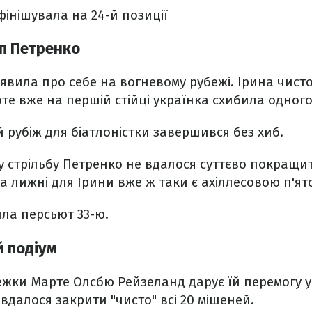
фінішувала на 24-й позиції
п Петренко
явила про себе на вогневому рубежі. Ірина чист
оте вже на першій стійці українка схибила одного
 рубіж для біатлоністки завершився без хиб.
 стрільбу Петренко не вдалося суттєво покращит
а лижні для Ірини вже ж таки є ахіллесовою п'ят
ла персьют 33-ю.
 подіум
ежки Марте Олсбю Рейзеланд дарує їй перемогу у
і вдалося закрити "чисто" всі 20 мішеней.