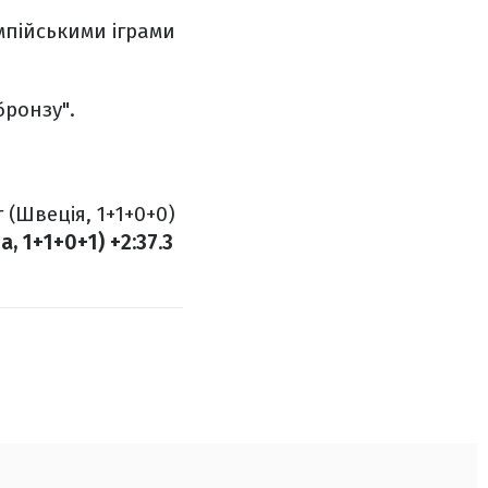
мпійськими іграми
бронзу".
 (Швеція, 1+1+0+0)
, 1+1+0+1) +2:37.3