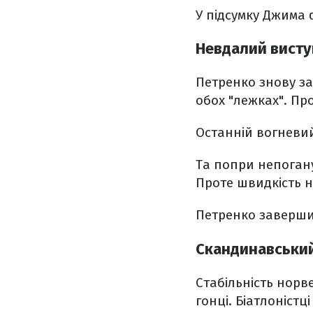
У підсумку Джима 
Невдалий висту
Петренко знову за
обох "лежках". Пр
Останній вогневий
Та попри непогану
Проте швидкість н
Петренко заверши
Скандинавський
Стабільність норв
гонці. Біатлоністц