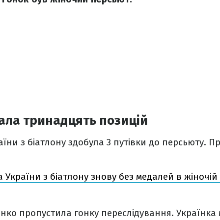
ала тринадцять позицій
аїни з біатлону здобула 3 путівки до персьюту. П
а України з біатлону знову без медалей в жіночій 
ко пропустила гонку переслідування. Українка 