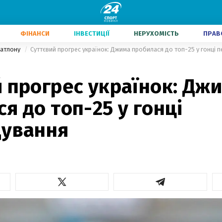
ФІНАНСИ
ІНВЕСТИЦІЇ
НЕРУХОМІСТЬ
ПРАВ
іатлону
Суттєвий прогрес українок: Джима пробилася до топ-25 у гонці 
 прогрес українок: Дж
я до топ-25 у гонці
дування