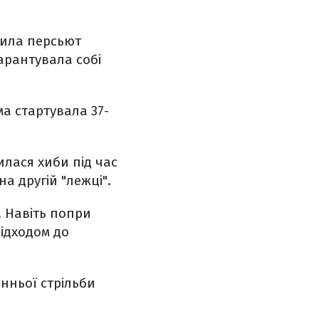
тила персьют
гарантувала собі
а стартувала 37-
илася хиби під час
а другій "лежці".
. Навіть попри
підходом до
анньої стрільби