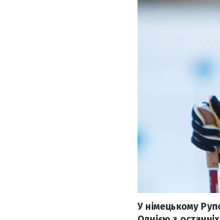
У німецькому Руп
Однією з останні