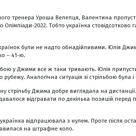
ного тренера Уроша Велепця, Валентина пропус
до Олімпіади-2022. Тобто українка стовідсотково 
українок були не надто обнадійливими. Юлія Джим
о – 41-ю.
ьбою у Джими все ж таки тривають. Юлія припуст
рубежу. Аналогічна ситуація зі стрільбою була і н
ну стрільбу Джима добре виглядала на дистанції
давалося відгравати по декілька позицій перед 
" українка відпрацювала з нулем. Проте після ост
равилася на штрафне коло.