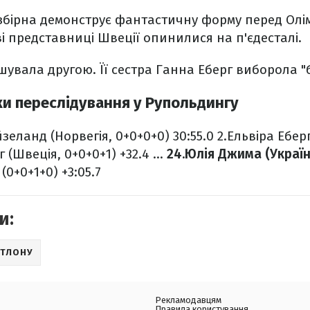
збірна демонструє фантастичну форму перед Олі
дві представниці Швеції опинилися на п'єдесталі.
ішувала другою. Її сестра Ганна Еберг виборола "
ки переслідування у Рупольдингу
зеланд (Норвегія, 0+0+0+0) 30:55.0
2.Ельвіра Еберг
 (Швеція, 0+0+0+1) +32.4
...
24.Юлія Джима (Україна
(0+0+1+0) +3:05.7
и:
АТЛОНУ
Рекламодавцям
Правила користування