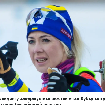
ольдингу завершується шостий етап Кубку світу
х гонок був жіночий персьют.