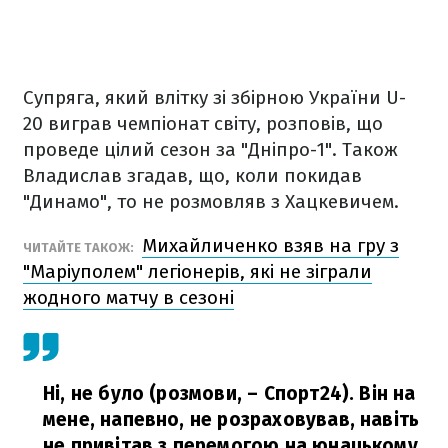
Супряга, який влітку зі збірною України U-
20 виграв чемпіонат світу, розповів, що
проведе цілий сезон за "Дніпро-1". Також
Владислав згадав, що, коли покидав
"Динамо", то не розмовляв з Хацкевичем.
Михайличенко взяв на гру з
ЧИТАЙТЕ ТАКОЖ:
"Маріуполем" легіонерів, які не зіграли
жодного матчу в сезоні
Ні, не було (розмови, – Спорт24). Він на
мене, напевно, не розраховував, навіть
не привітав з перемогою на юнацькому