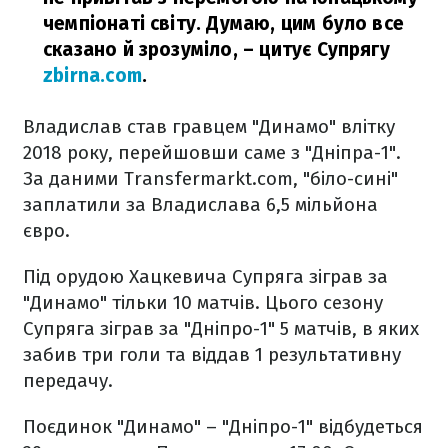
чемпіонаті світу. Думаю, цим було все
сказано й зрозуміло,
– цитує Супрягу
zbirna.com
.
Владислав став гравцем "Динамо" влітку
2018 року, перейшовши саме з "Дніпра-1".
За даними Transfermarkt.com, "біло-сині"
заплатили за Владислава 6,5 мільйона
євро.
Під орудою Хацкевича Супряга зіграв за
"Динамо" тільки 10 матчів. Цього сезону
Супряга зіграв за "Дніпро-1" 5 матчів, в яких
забив три голи та віддав 1 результативну
передачу.
Поєдинок "Динамо" – "Дніпро-1" відбудеться