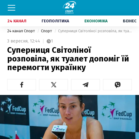
24 КАНАЛ
ГЕОПОЛІТИКА
ЕКОНОМІКА
БІЗНЕС
24 канал Спорт
Спорт
Суперниця Світоліної розповіла, як туалет допоміг їй перемогти українку
3 вересня,
12:44
1
Суперниця Світоліної
розповіла, як туалет допоміг їй
перемогти українку