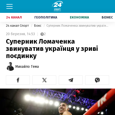
24 КАНАЛ
ГЕОПОЛІТИКА
ЕКОНОМІКА
БІЗНЕС
24 канал Спорт
Бокс
Суперник Ломаченка звинуватив українця у зриві поєдинку
20 березня,
14:53
2
Суперник Ломаченка
звинуватив українця у зриві
поєдинку
Михайло Гема