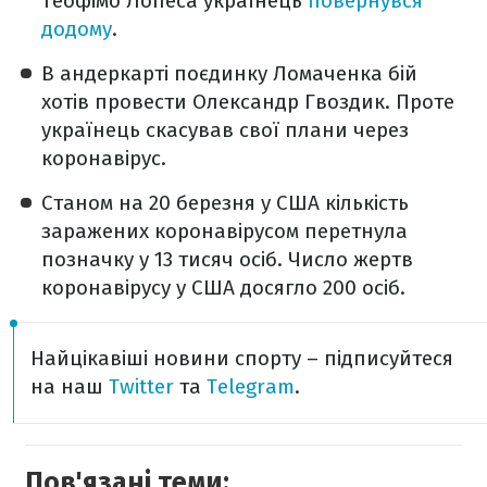
Теофімо Лопеса українець
повернувся
додому
.
В андеркарті поєдинку Ломаченка бій
хотів провести Олександр Гвоздик. Проте
українець скасував свої плани через
коронавірус.
Станом на 20 березня у США кількість
заражених коронавірусом перетнула
позначку у 13 тисяч осіб. Число жертв
коронавірусу у США досягло 200 осіб.
Найцікавіші новини спорту – підписуйтеся
на наш
Twitter
та
Telegram
.
Пов'язані теми: