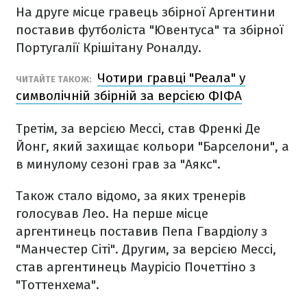
На друге місце гравець збірної Аргентини
поставив футболіста "Ювентуса" та збірної
Португалії Крішітану Роналду.
Чотири гравці "Реала" у
ЧИТАЙТЕ ТАКОЖ:
символічній збірній за версією ФІФА
Третім, за версією Мессі, став Френкі Де
Йонг, який захищає кольори "Барселони", а
в минулому сезоні грав за "Аякс".
Також стало відомо, за яких тренерів
голосував Лео. На перше місце
аргентинець поставив Пепа Гвардіолу з
"Манчестер Сіті". Другим, за версією Мессі,
став аргентинець Маурісіо Почеттіно з
"Тоттенхема".