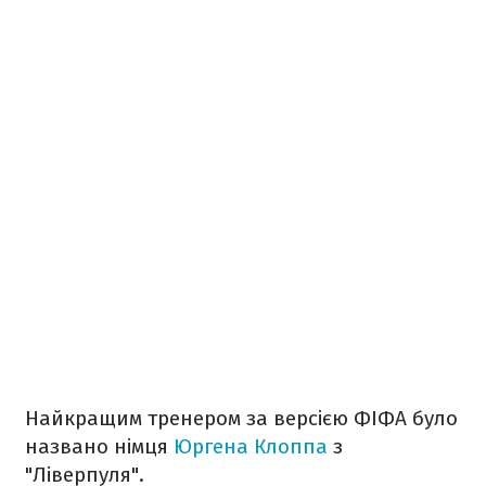
Найкращим тренером за версією ФІФА було
названо німця
Юргена Клоппа
з
"Ліверпуля".