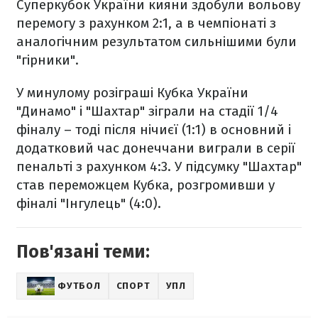
Суперкубок України кияни здобули вольову
перемогу з рахунком 2:1, а в чемпіонаті з
аналогічним результатом сильнішими були
"гірники".
У минулому розіграші Кубка України
"Динамо" і "Шахтар" зіграли на стадії 1/4
фіналу – тоді після нічиєї (1:1) в основний і
додатковий час донеччани виграли в серії
пенальті з рахунком 4:3. У підсумку "Шахтар"
став переможцем Кубка, розгромивши у
фіналі "Інгулець" (4:0).
Пов'язані теми:
ФУТБОЛ
СПОРТ
УПЛ