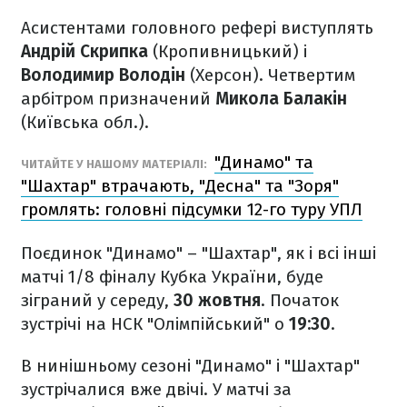
Асистентами головного рефері виступлять
Андрій Скрипка
(Кропивницький) і
Володимир Володін
(Херсон). Четвертим
арбітром призначений
Микола Балакін
(Київська обл.).
"Динамо" та
ЧИТАЙТЕ У НАШОМУ МАТЕРІАЛІ:
"Шахтар" втрачають, "Десна" та "Зоря"
громлять: головні підсумки 12-го туру УПЛ
Поєдинок "Динамо" – "Шахтар", як і всі інші
матчі 1/8 фіналу Кубка України, буде
зіграний у середу,
30 жовтня
. Початок
зустрічі на НСК "Олімпійський" о
19:30
.
В нинішньому сезоні "Динамо" і "Шахтар"
зустрічалися вже двічі. У матчі за