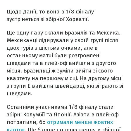
Щодо Данії, то вона в 1/8 фіналу
зустрінеться зі збірної Хорватії.
Ще одну пару склали Бразилія та Мексика.
Мексиканці лідирували у своїй групі після
двох турів з шістьма очками, але в
останньому матчі були розгромлені
шведами та в плей-оф вийшли з другого
місця. Бразильці ж зуміли вийти зі свого
квартету на першому місці. На другому місці
з групи E вийшли швейцарці, які зіграють зі
шведами.
Останніми учасниками 1/8 фіналу стали
збірні Колумбії та Японії. Азіати в плей-оф
потрапили, бо
отримали менше жовтих
карток
. Ще б одне попередження в збірної