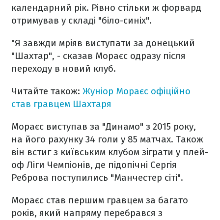
календарний рік. Рівно стільки ж форвард
отримував у складі "біло-синіх".
"Я завжди мріяв виступати за донецький
"Шахтар", - сказав Мораєс одразу після
переходу в новий клуб.
Читайте також:
Жуніор Мораєс офіційно
став гравцем Шахтаря
Мораєс виступав за "Динамо" з 2015 року,
на його рахунку 34 голи у 85 матчах. Також
він встиг з київським клубом зіграти у плей-
оф Ліги Чемпіонів, де підопічні Сергія
Реброва поступились "Манчестер сіті".
Мораєс став першим гравцем за багато
років, який напряму перебрався з