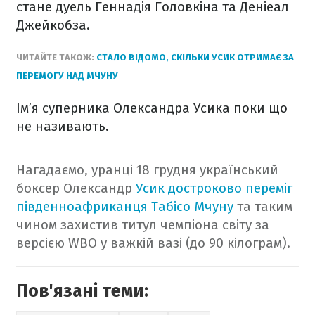
стане дуель Геннадія Головкіна та Деніеал
Джейкобза.
ЧИТАЙТЕ ТАКОЖ:
СТАЛО ВІДОМО, СКІЛЬКИ УСИК ОТРИМАЄ ЗА
ПЕРЕМОГУ НАД МЧУНУ
Ім’я суперника Олександра Усика поки що
не називають.
Нагадаємо, уранці 18 грудня український
боксер Олександр
Усик достроково переміг
південноафриканця Табісо Мчуну
та таким
чином захистив титул чемпіона світу за
версією WBO у важкій вазі (до 90 кілограм).
Пов'язані теми: