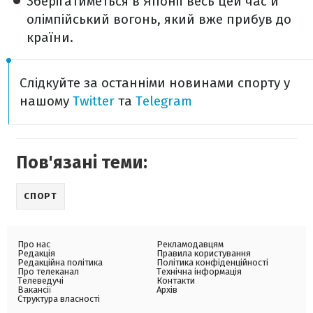
Зберігатиметься в Японії весь цей час й
олімпійський вогонь, який вже прибув до
країни.
Слідкуйте за останніми новинами спорту у
нашому
Twitter
та
Telegram
Пов'язані теми:
СПОРТ
Про нас
Рекламодавцям
Редакція
Правила користування
Редакційна політика
Політика конфіденційності
Про телеканал
Технічна інформація
Телеведучі
Контакти
Вакансії
Архів
Структура власності