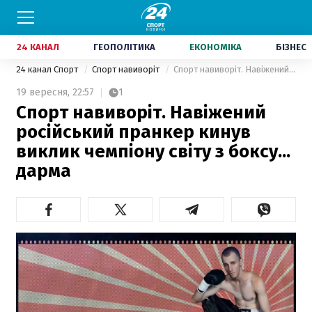
24 КАНАЛ
ГЕОПОЛІТИКА
ЕКОНОМІКА
БІЗНЕС
24 канал Спорт
Спорт навиворіт
Спорт навиворіт. Навіжений російський пранкер кинув виклик чемпіону світу з боксу... дарма
19 вересня,
22:57
1
Спорт навиворіт. Навіжений
російський пранкер кинув
виклик чемпіону світу з боксу...
дарма