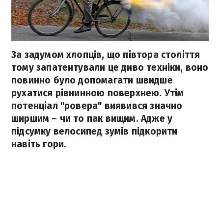
За задумом хлопців, що півтора століття
тому запатентували це диво техніки, воно
повинно було допомагати швидше
рухатися рівнинною поверхнею. Утім
потенціал "ровера" виявився значно
ширшим – чи то пак вищим. Адже у
підсумку велосипед зумів підкорити
навіть гори.