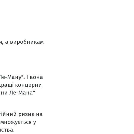
м, а виробникам
Ле-Ману". І вона
йкращі концерни
дини Ле-Мана"
тійний ризик на
омножується у
йства.