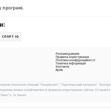
у програмі.
и:
СПОРТ IQ
Рекламодавцям
Правила користування
Політика конфіденційності
Технічна інформація
Контакти
Архів
теріали позначені словами "Спецпроєкт", "Партнерський матеріал", "Експерт
итування можна ознайомитись в правилах користування сайтом. Усі права 
Люкс"», 24 Канал.