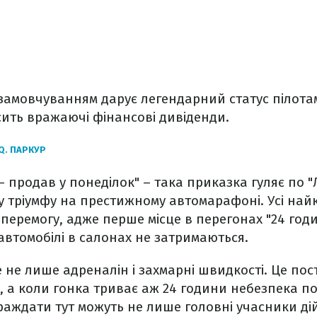
 замовчуванням дарує легендарний статус пілота
ить вражаючі фінансові дивіденди.
Q. ПАРКУР
– продав у понеділок" – така приказка гуляє по "
у тріумфу на престижному автомарафоні. Усі на
 перемогу, адже перше місце в перегонах "24 го
 автомобілі в салонах не затримаються.
 не лише адреналін і захмарні швидкості. Це пос
ті, а коли гонка триває аж 24 години небезпека п
страждати тут можуть не лише головні учасники ді