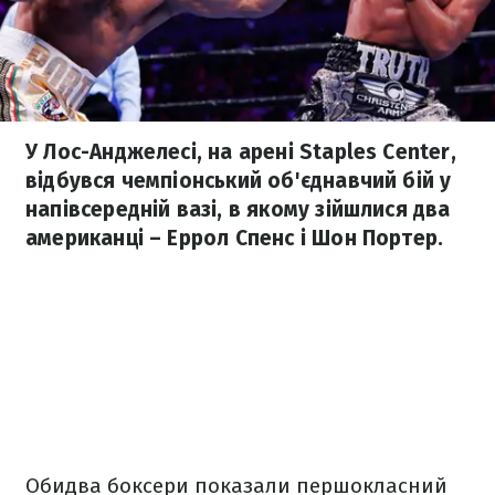
У Лос-Анджелесі, на арені Staples Center,
відбувся чемпіонський об'єднавчий бій у
напівсередній вазі, в якому зійшлися два
американці – Еррол Спенс і Шон Портер.
Обидва боксери показали першокласний