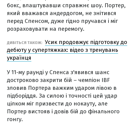
бокс, влаштувавши справжнє шоу. Портер,
який вважався андердогом, не знітився
перед Спенсом, дуже гідно пручався і міг
розраховувати на перемогу.
Усик продовжує підготовку до
ДИВІТЬСЯ ТАКОЖ:
дебюту у супертяжках: відео з тренувань
українця
У 11-му раунді у Спенса з'явився шанс
достроково закрити бій – чемпіон IBF
зловив Портера важким ударом лівою в
підборіддя. За силою і точності цей удар
цілком міг призвести до нокауту, але
Портер вистояв і довів бій до фінального
гонгу.