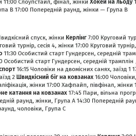
и
11:00 Слоупстайл, фінал, жінки
Хокей на льоду
1
упа В
17:00 Попередній раунд, жінки — Група В
видкісний спуск, жінки
Керлінг
7:00 Круговий турн
говий турнір, сесія 4, жінки
17:00 Круговий турнір,
о
11:30 Особистий старт Гундерсен, середній трамп
30 Особистий старт Гундерсен, середній трамплін /
спорт
16:15 Чоловіки на двомісних санях, заїзд 1
1
аїзд 2
Швидкісний біг на ковзанах
16:00 Чоловіки
ліфікація, жінки
17:00 Хафпайп, півфінал, жінки
рне катання на ковзанах
17:45 Пари, вільна прог
едній раунд, жінки, Група А
14:30 Попередній рау
раунд, чоловіки, Група С