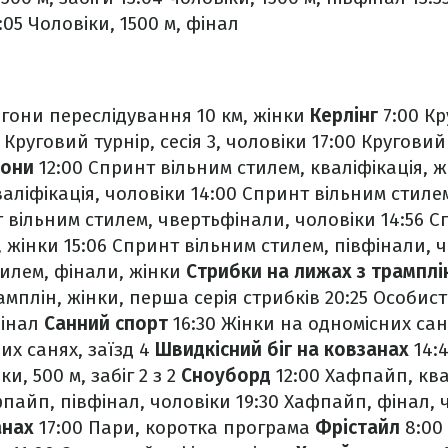
:05 Чоловіки, 1500 м, фінал
гони переслідування 10 км, жінки
Керлінг
7:00 Кр
 Круговий турнір, сесія 3, чоловіки
17:00 Круговий т
гони
12:00 Спринт вільним стилем, кваліфікація, ж
аліфікація, чоловіки
14:00 Спринт вільним стиле
т вільним стилем, чвертьфінали, чоловіки
14:56 С
, жінки
15:06 Спринт вільним стилем, півфінали, 
илем, фінали, жінки
Стрибки на лижах з трамплі
амплін, жінки, перша серія стрибків
20:25 Особист
фінал
Санний спорт
16:30 Жінки на одномісних сан
их санях, заїзд 4
Швидкісний біг на ковзанах
14:4
ки, 500 м, забіг 2 з 2
Сноуборд
12:00 Хафпайп, ква
фпайп, півфінал, чоловіки
19:30 Хафпайп, фінал,
анах
17:00 Пари, коротка програма
Фрістайл
8:00