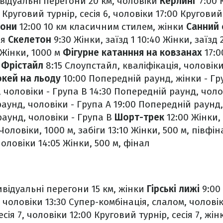
відуальні перегони 20 км, чоловіки
Керлинг
7:00 
 Круговий турнір, сесія 6, чоловіки
17:00 Круговий 
гони
12:00 10 км класичним стилем, жінки
Санний 
ня
Скелетон
9:30 Жінки, заїзд 1
10:40 Жінки, заїзд 
 Жінки, 1000 м
Фігурне катанння на ковзанах
17:0
а
Фрістайл
8:15 Слоупстайл, кваліфікація, чоловік
окей на льоду
10:00 Попередній раунд, жінки - Г
 чоловіки - Група В
14:30 Попередній раунд, чоло
аунд, чоловіки - Група А
19:00 Попередній раунд,
раунд, чоловіки - Група В
Шорт-трек
12:00 Жінки, 
 Чоловіки, 1000 м, забіги
13:10 Жінки, 500 м, півфін
чоловіки
14:05 Жінки, 500 м, фінал
ивідуальні перегони 15 км, жінки
Гірські лижі
9:00
 чоловіки
13:30 Супер-комбінація, слалом, чолові
есія 7, чоловіки
12:00 Круговий турнір, сесія 7, жін