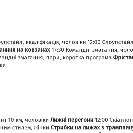
упстайл, кваліфікація, чоловіки
12:00 Слоупстайл,
анння на ковзанах
17:30 Командні змагання, чоло
омандні змагання, пари, коротка програма
Фріста
нки
нт 10 км, чоловіки
Лижні перегони
12:00 Скіатлон
льним стилем, жінки
Стрибки на лижах з трамплин