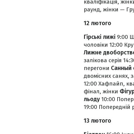
кваліфікація, жінк
раунд, жінки — Гр
12 лютого
Гірські лижі
9:00 Ш
чоловіки
12:00 Кру
Лижне двоборств
залікова серія
14:
перегони
Санный 
двомісних санях, з
12:00 Хафпайп, ква
фінал, жінки
Фігу
льоду
10:00 Попер
19:00 Попередній 
13 лютого