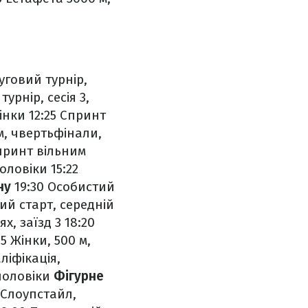
уговий турнір,
урнір, сесія 3,
інки
12:25 Спринт
м, чвертьфінали,
принт вільним
чоловіки
15:22
ну
19:30 Особистий
ий старт, середній
ях, заїзд 3
18:20
5 Жінки, 500 м,
ліфікація,
 чоловіки
Фігурне
 Слоупстайл,