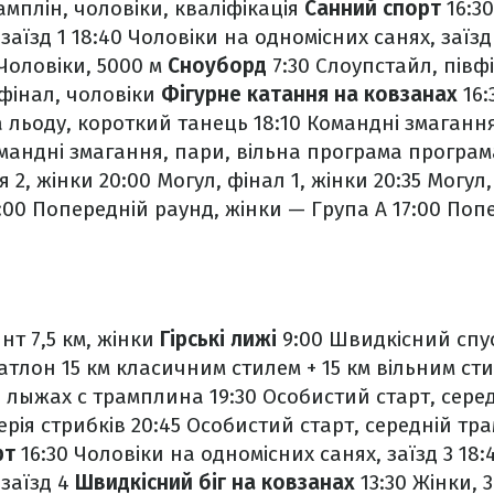
амплін, чоловіки, кваліфікація
Санний спорт
16:30
заїзд 1
18:40 Чоловіки на одномісних санях, заїзд
 Чоловіки, 5000 м
Сноуборд
7:30 Слоупстайл, півф
 фінал, чоловіки
Фігурне катання на ковзанах
16:
а льоду, короткий танець
18:10 Командні змагання
омандні змагання, пари, вільна програма програ
я 2, жінки
20:00 Могул, фінал 1, жінки
20:35 Могул,
:00 Попередній раунд, жінки — Група А
17:00 Поп
нт 7,5 км, жінки
Гірські лижі
9:00 Швидкісний спу
іатлон 15 км класичним стилем + 15 км вільним ст
а лыжах с трамплина
19:30 Особистий старт, сере
ерія стрибків
20:45 Особистий старт, середній тра
рт
16:30 Чоловіки на одномісних санях, заїзд 3
18:
 заїзд 4
Швидкісний біг на ковзанах
13:30 Жінки, 