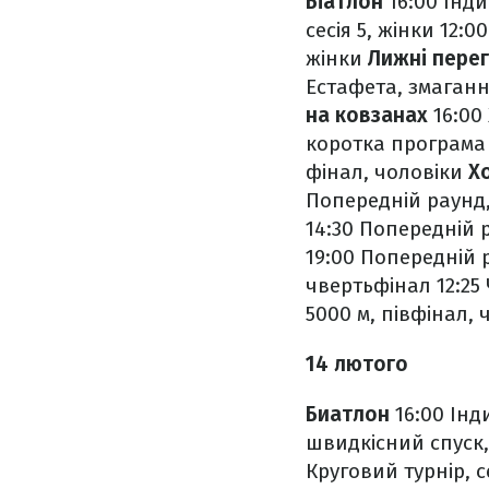
Біатлон
16:00 Інди
сесія 5, жінки
12:00
жінки
Лижні пере
Естафета, змаган
на ковзанах
16:00
коротка програм
фінал, чоловіки
Х
Попередній раунд,
14:30 Попередній р
19:00 Попередній 
чвертьфінал
12:25
5000 м, півфінал, 
14 лютого
Биатлон
16:00 Інд
швидкісний спуск,
Круговий турнір, с