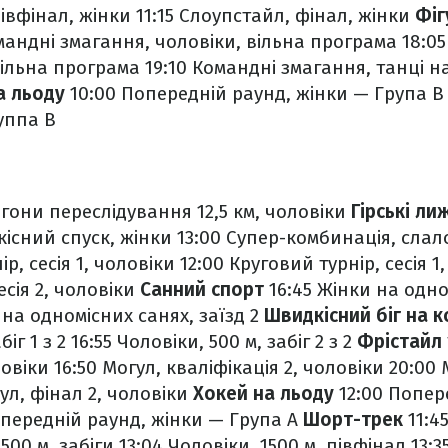
півфінал, жінки
11:15 Слоупстайл, фінал, жінки
Фіг
мандні змагання, чоловіки, вільна програма
18:0
вільна програма
19:10 Командні змагання, танці н
а льоду
10:00 Попередній раунд, жінки — Група В
уппа В
гони переслідування 12,5 км, чоловіки
Гірські ли
існий спуск, жінки
13:00 Супер-комбинація, слал
р, сесія 1, чоловіки
12:00 Круговий турнір, сесія 1
есія 2, чоловіки
Санний спорт
16:45 Жінки на одно
 на одномісних санях, заїзд 2
Швидкісний біг на 
біг 1 з 2
16:55 Чоловіки, 500 м, забіг 2 з 2
Фрістайл
ловіки
16:50 Могул, кваліфікація 2, чоловіки
20:00 М
ул, фінал 2, чоловіки
Хокей на льоду
12:00 Попер
опередній раунд, жінки — Група А
Шорт-трек
11:45
 500 м, забіги
13:04 Чоловіки, 1500 м, півфінал
13:3