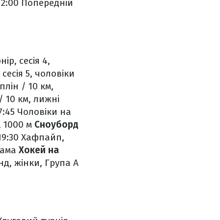
2:00 Попередній
ір, сесія 4,
 сесія 5, чоловіки
лін / 10 км,
 10 км, лижні
7:45 Чоловіки на
, 1000 м
Сноуборд
19:30 Хафпайп,
рама
Хокей на
нд, жінки, Група А