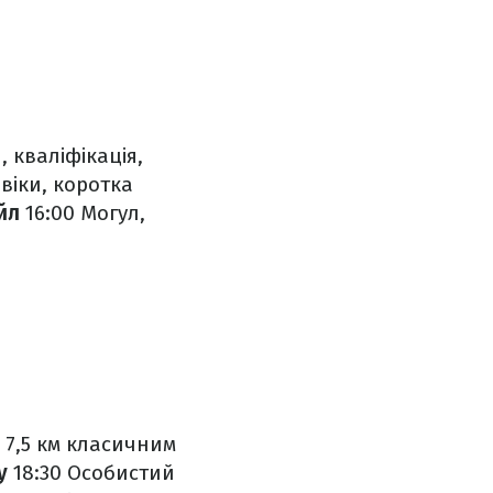
 кваліфікація,
віки, коротка
йл
16:00 Могул,
 7,5 км класичним
у
18:30 Особистий