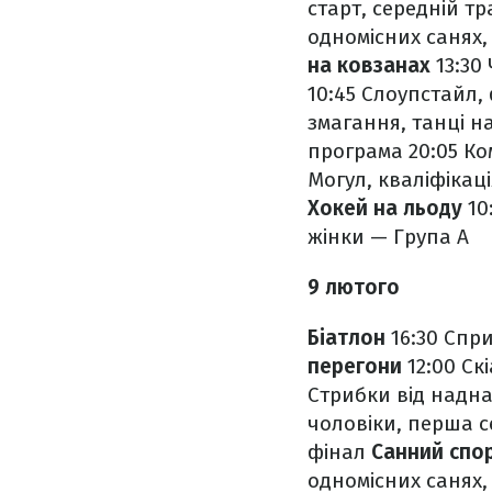
старт, середній тр
одномісних санях, 
на ковзанах
13:30
10:45 Слоупстайл,
змагання, танці н
програма
20:05 К
Могул, кваліфікаці
Хокей на льоду
10
жінки — Група А
9 лютого
Біатлон
16:30 Спри
перегони
12:00 Ск
Стрибки від надн
чоловіки, перша с
фінал
Санний спо
одномісних санях,