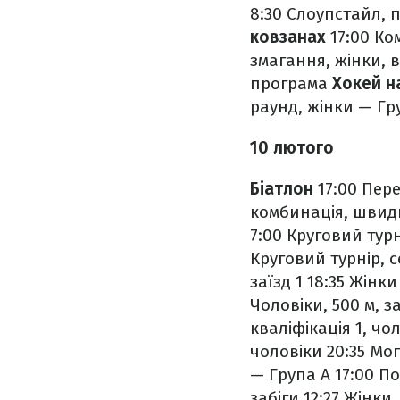
8:30 Слоупстайл, 
ковзанах
17:00 Ко
змагання, жінки, 
програма
Хокей н
раунд, жінки — Гр
10 лютого
Біатлон
17:00 Пере
комбинація, швидк
7:00 Круговий турні
Круговий турнір, с
заїзд 1
18:35 Жінки
Чоловіки, 500 м, за
кваліфікація 1, чо
чоловіки
20:35 Мог
— Група А
17:00 П
забіги
12:27 Жінки,