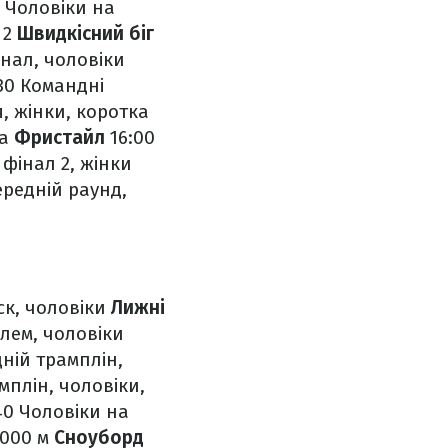
 Чоловіки на
 2
Швидкісний біг
інал, чоловіки
30 Командні
, жінки, коротка
ма
Фристайл
16:00
 фінал 2, жінки
ередній раунд,
ск, чоловіки
Лижні
илем, чоловіки
дній трамплін,
мплін, чоловіки,
40 Чоловіки на
3000 м
Сноуборд