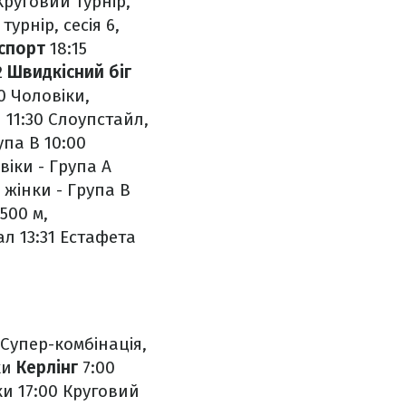
Круговий турнір,
турнір, сесія 6,
спорт
18:15
2
Швидкісний біг
0 Чоловіки,
и
11:30 Слоупстайл,
рупа В
10:00
віки - Група А
 жінки - Група В
500 м,
ал
13:31 Естафета
 Супер-комбінація,
ки
Керлінг
7:00
ки
17:00 Круговий