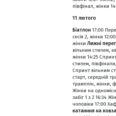
півфінал, жінки
14
11 лютого
Біатлон
17:00 Пере
сесія 2, жінки
12:00
жінки
Лижні пере
вільним стилем, кв
жінки
14:25 Сприн
стилем, півфінали
Спринт вільним ст
старт, середній тр
трамплін, жінки, 
Жінки на одномісн
забіг 1 з 2
16:34 Жін
чоловіки
17:00 Ха
катанння на ковз