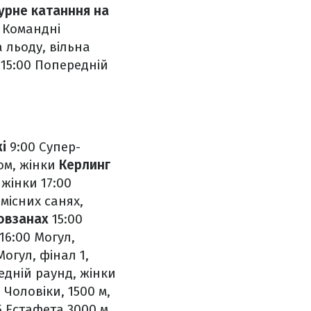
урне катанння на
5 Командні
а льоду, вільна
15:00 Попередній
жі
9:00 Супер-
ом, жінки
Керлинг
, жінки
17:00
місних санях,
ковзанах
15:00
16:00 Могул,
огул, фінал 1,
едній раунд, жінки
 Чоловіки, 1500 м,
5 Естафета 3000 м,