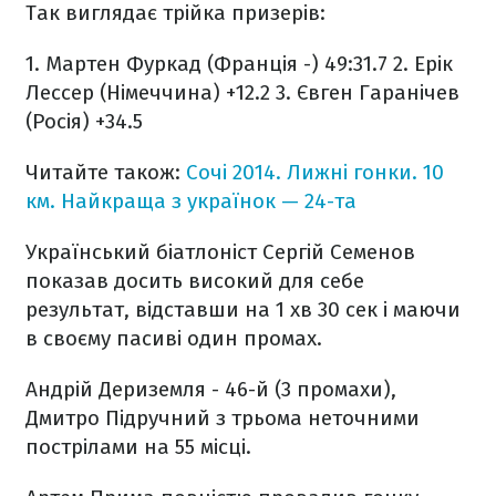
Так виглядає трійка призерів:
1. Мартен Фуркад (Франція -) 49:31.7
2. Ерік
Лессер (Німеччина) +12.2
3. Євген Гаранічев
(Росія) +34.5
Читайте також:
Сочі 2014. Лижні гонки. 10
км. Найкраща з українок — 24-та
Український біатлоніст Сергій Семенов
показав досить високий для себе
результат, відставши на 1 хв 30 сек і маючи
в своєму пасиві один промах.
Андрій Дериземля - 46-й (3 промахи),
Дмитро Підручний з трьома неточними
пострілами на 55 місці.