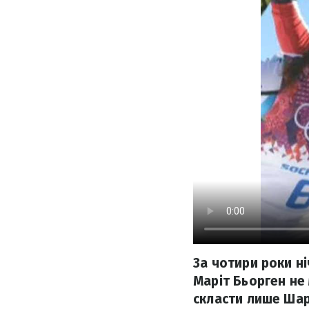
За чотири роки н
Маріт Бьорген не 
скласти лише Шар