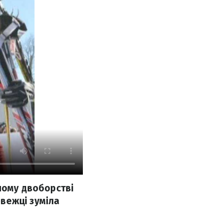
ному двоборстві
рвежці зуміла