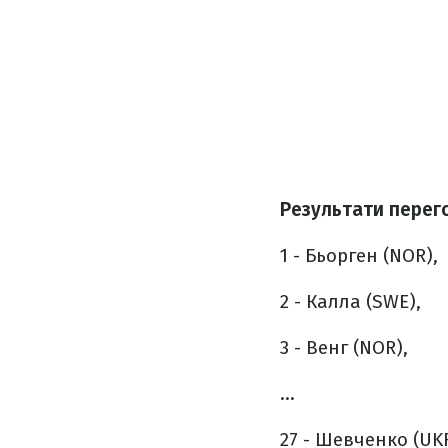
Результати перего
1 - Бьорген (NOR),
2 - Калла (SWE),
3 - Венг (NOR),
...
27 - Шевченко (UKR