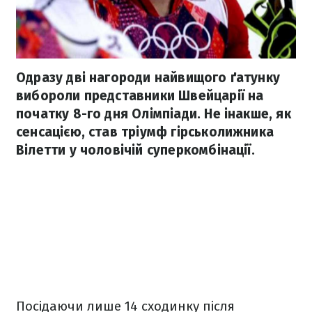
Одразу дві нагороди найвищого ґатунку
вибороли представники Швейцарії на
початку 8-го дня Олімпіади. Не інакше, як
сенсацією, став тріумф гірськолижника
Вілетти у чоловічій суперкомбінації.
Посідаючи лише 14 сходинку після