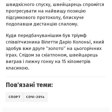
швидкісного спуску, швейцарець спромігся
прогресувати на найвищу позицію
підсумкового протоколу, блискуче
подолавши дистанцію слалому.
Куди передбачуванішим був тріумф
співвітчизника Вілетти Даріо Колоньї, який
здобув вже друге “золото” на цьогорічних
іграх. Слідом за скіатлоном, швейцарець
виграв і лижну гонку на 15 кілометрів
класикою.
Пов'язані теми:
СПОРТ
СОЧІ-2014